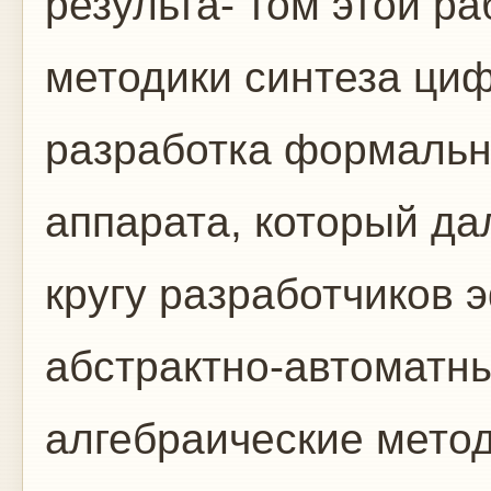
результа- том этой р
методики синтеза ци
разработка формальн
аппарата, который д
кругу разработчиков
абстрактно-автоматны
алгебраические мето