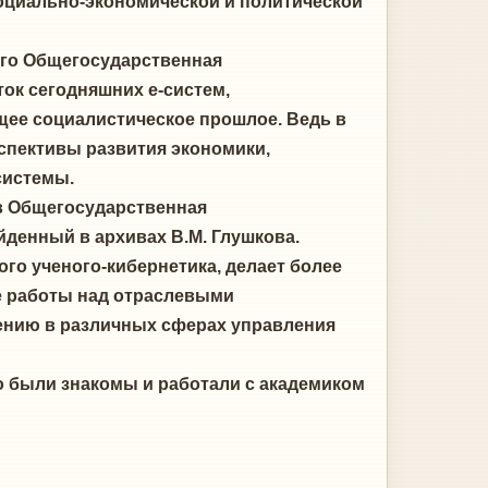
оциально-экономической и политической
кого Общегосударственная
ок сегодняшних е-систем,
ее социалистическое прошлое. Ведь в
спективы развития экономики,
системы.
в Общегосударственная
денный в архивах В.М. Глушкова.
о ученого-кибернетика, делает более
е работы над отраслевыми
ению в различных сферах управления
о были знакомы и работали с академиком