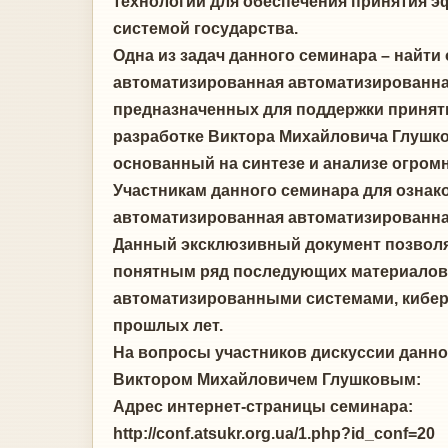
технологий для обеспечения принятия 
системой государства.
Одна из задач данного семинара – найти 
автоматизированная автоматизированная
предназначенных для поддержки принят
разработке Виктора Михайловича Глушко
основанный на синтезе и анализе огром
Участникам данного семинара для озна
автоматизированная автоматизированная
Данный эксклюзивный документ позволя
понятным ряд последующих материалов
автоматизированными системами, кибер
прошлых лет.
На вопросы участников дискуссии данно
Виктором Михайловичем Глушковым:
Адрес интернет-страницы семинара:
http://conf.atsukr.org.ua/1.php?id_conf=20