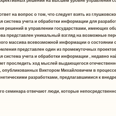
эффективных решений на высшем уровне управления с
ответ на вопрос о том, что следует взять из глушковс
 система учета и обработки информации для разработ
ия решений в управлении государствами, имеющих общ
ва представлен уникальный взгляд на возможные пер
ного массива всевозможной информации о состоянии 
комления представлен один из промежуточных проекто
 система учета и обработки информации , недавно най
ет проследить ход мыслей выдающегося отечественног
, опубликованных Виктором Михайловичем в процесс
нетическими разработками, предлагавшимися к внедр
го семинара отвечают люди, которые непосредственн