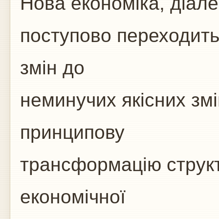
Нова економіка, діал
поступово переходить 
змін до
неминучих якісних зм
принципову
трансформацію структ
економічної