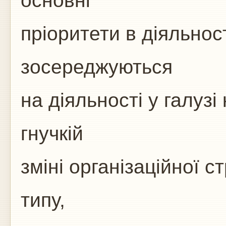
основні
пріоритети в діяльнос
зосереджуються
на діяльності у галуз
гнучкій
зміні організаційної с
типу,