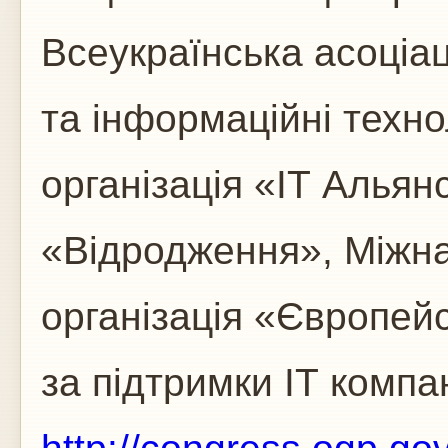
Всеукраїнська асоціа
та інформаційні техно
організація «ІТ Алья
«Відродження», Міжн
організація «Європей
за підтримки ІТ компан