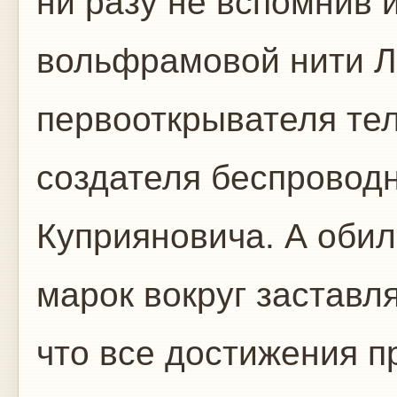
ни разу не вспомнив 
вольфрамовой нити Л
первооткрывателя те
создателя беспровод
Куприяновича. А оби
марок вокруг заставл
что все достижения п