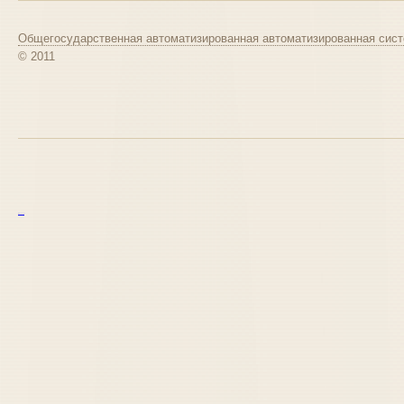
Общегосударственная автоматизированная автоматизированная сист
© 2011
курс excel