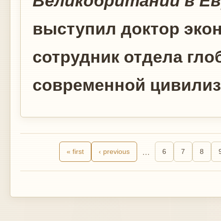
Великобритании в Е
выступил доктор эко
сотрудник отдела гл
современной цивилиза
« first
‹ previous
…
6
7
8