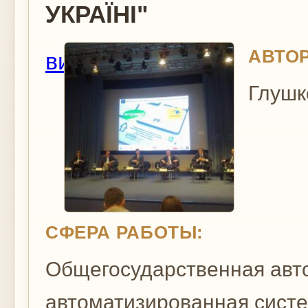
УКРАЇНІ"
АВТОР
вид
Глушк
СФЕРА РАБОТЫ:
Общегосударственная авт
автоматизированная систе