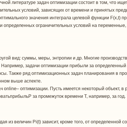
учной литературе задач оптимизации состоит в том, что и
ительных условий, зависящих от времени и принятых пре
оптимального значения интеграла целевой функции F(x,t) п
ии определенных ограничительных условий на переменные
другой вид: суммы, меры, энтропии и др. Многие производс
. Например, задачи оптимизации прибыли за определенный 
урсы. Также ряд оптимизационных задач планирования в пр
нном выше аспекте.
ч online– оптимизации. Пусть имеется некоторый объект, в
ватьприбыльP за промежуток времени Т, например, за год.
дая из величин Pi(t) зависит, кроме того, от определенной