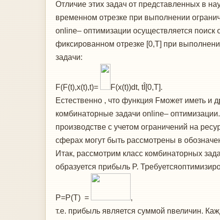
Отличие этих задач от представленных в на
временном отрезке при выполнении огранич
online– оптимизации осуществляется поиск 
фиксированном отрезке [0,T] при выполнен
задачи:
F(F(t),x(t),t)=
F(x(t))dt, tÎ[0,T].
Естественно , что функция Fможет иметь и 
комбинаторные задачи online– оптимизации
производстве с учетом ограничений на рес
сферах могут быть рассмотрены в обозначе
Итак, рассмотрим класс комбинаторных зада
образуется прибыль P. Требуетсяоптимизиро
P=P(T) =
,
т.е. прибыль является суммой nвеличин. Каж