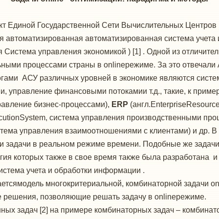
 Единой Государственной Сети Вычислительных Центров (
 автоматизированная автоматизированная система учета 
истема управления экономикой ) [1] . Одной из отличител
ьными процессами страны в onlineрежиме. За это отвечал
огами АСУ различных уровней в экономике являются сист
 управление финансовыми потокамии т.д., такие, к примеру
равление бизнес-процессами),
ERP
(англ.EnterpriseResourc
ecutionSystem, система управления производственными про
тема управления взаимоотношениями с клиентами) и др. В 
 задачи в реальном режиме времени. Подобные же задачи 
гия которых также в свое время также была разработана 
стема учета и обработки информации .
ямодель многокритериальной, комбинаторной задачи onl
 решения, позволяющие решать задачу в onlineрежиме.
ных задач [2] на примере комбинаторных задач – комбинат