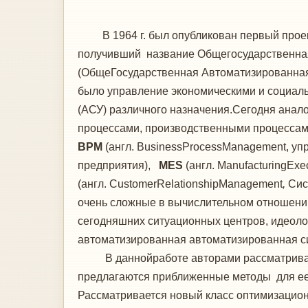
В 1964 г. был опубликован первый проект
получивший название Общегосударственная
(ОбщеГосударственная Автоматизированная С
было управление экономическими и социал
(АСУ) различного назначения.Сегодня анал
процессами, производственными процессами,
BPM
(англ. BusinessProcessManagement, уп
предприятия),
MES
(англ. ManufacturingEx
(англ. CustomerRelationshipManagement
,
Сис
очень сложные в вычислительном отношении
сегодняшних ситуационных центров, идеоло
автоматизированная автоматизированная си
В даннойработе авторами рассматриваетс
предлагаются приближенные методы для ее
Рассматривается новый класс оптимизацион