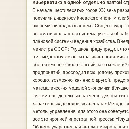
Кибернетика в одной отдельно взятой ст
В начале шестидесятых годов ХХ века раз
поручили директору Киевского института ки
экономикой под названием «Общегосударст
автоматизированная система учета и обраб
плановой системы ведения хозяйства. Внедр
министра СССР) Глушков предупредил, что 
взятые, к тому же он затрагивает политиче
обстоятельнее своего английского коллеги?)
предприятий, проследил всю цепочку прохож
хорошо, возможно, как никто другой, предс
математических моделей экономики (Глушков
система безденежных расчетов для физическ
характерных доводов звучал так: «Методы о
методы управления: для этого она советует
все это иронией иностранной прессы: «Гл
Общегосударственная автоматизированная а