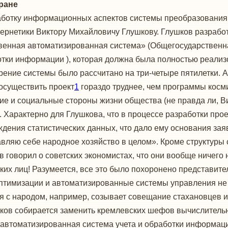
ране
работку информационных аспектов системы преобразования
бернетики Виктору Михайловичу Глушкову. Глушков разраб
венная автоматизированная система» (Общегосударственн
отки информации ), которая должна была полностью реали
ение системы было рассчитано на три-четыре пятилетки. А
осуществить проект
1
гораздо труднее, чем программы косм
ские и социальные стороны жизни общества (не правда ли, 
. Характерно для Глушкова, что в процессе разработки проек
дения статистических данных, что дало ему основания зая
тавляю себе народное хозяйство в целом». Кроме структуры
 говорил о советских экономистах, что они вообще ничего
их лиц! Разумеется, все это было похоронено представите
птимизации и автоматизированные системы управления не н
ся с народом, например, созывает совещание стахановцев и
ушков собирается заменить кремлевских шефов вычислител
втоматизированная система учета и обработки информации