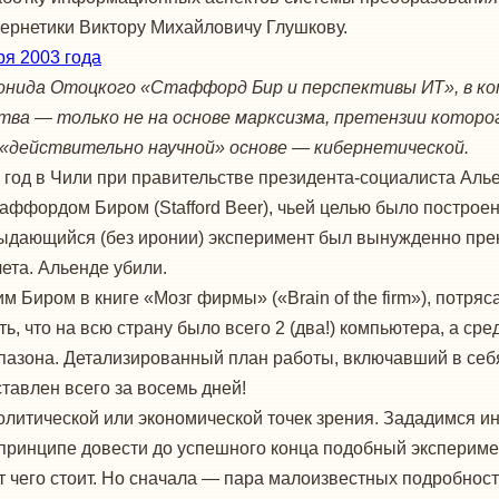
бернетики Виктору Михайловичу Глушкову.
ря 2003 года
онида Отоцкого «Стаффорд Бир и перспективы ИТ», в ко
ва — только не на основе марксизма, претензии которог
, «действительно научной» основе — кибернетической.
3 год в Чили при правительстве президента-социалиста Аль
аффордом Биром (Stafford Beer), чьей целью было построе
 выдающийся (без иронии) эксперимент был вынужденно пр
ета. Альенде убили.
м Биром в книге «Мозг фирмы» («Brain of the firm»), потря
ь, что на всю страну было всего 2 (два!) компьютера, а ср
азона. Детализированный план работы, включавший в себ
тавлен всего за восемь дней!
олитической или экономической точек зрения. Зададимся и
ринципе довести до успешного конца подобный эксперимент
 чего стоит. Но сначала — пара малоизвестных подробносте