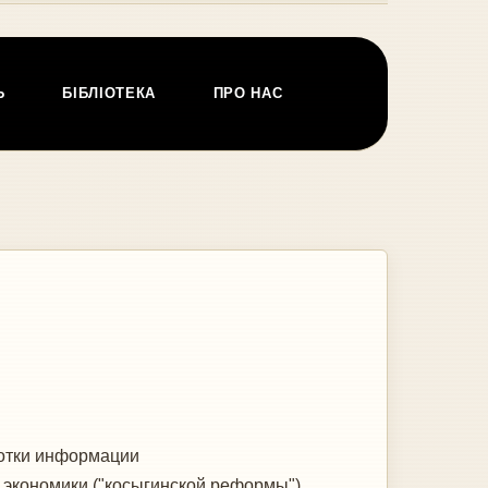
Ь
БІБЛІОТЕКА
ПРО НАС
ботки информации
 экономики ("косыгинской реформы")