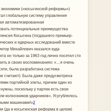
 экономики («косыгинской реформы»)
отал глобальную систему управления
ая автоматизированная
зовать потенциальные преимущества
лексея Косыгина (тогдашнего премьер-
ических и ядерных исследований вместе
Виктор Михайлович оказался куда
та он только за 1963 год лично посетил сто
вить в своих воспоминаниях: «…я очень
 сети, была разработана система
 не считают). Была даже предусмотрена
лями партийной элиты, причем один из
ужны, поскольку у партии есть свои
ли колхозников-ударников». Усугублялось
ьными машинами!»
2
 (да и косыгинская реформа в целом)