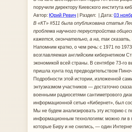
поручили директору Киевского института ки
Автор:
Юрий Ревич
| Раздел: | Дата:
03 нояб
В «КТ» #511 была опубликована статья Ле
проблема научного переустройства общест
кажется, окончательно, а на, так сказать
Напомним кратко, о чем речь: с 1971 по 197
возглавляемая английским кибернетиком Ст
экономикой всей страны. В сентябре 73-го
пришла хунта под предводительством Пиноч
Подробности этой истории, изложенной сами
энтузиазмом участников — достаточно сказат
военными радиосетями сантиметрового диап
информационной сетью «Кибернет», был сос
Мы не будем анализировать эту историю с п
информационным технологиям: можно ли в п
которые Биру и не снились, — один Интернет