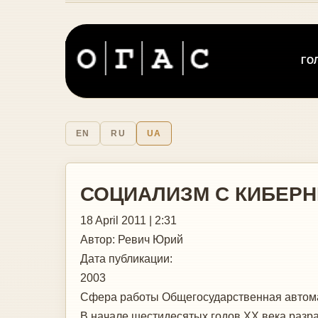
ГО
EN
RU
UA
СОЦИАЛИЗМ С КИБЕР
18 April 2011 | 2:31
Автор:
Ревич Юрий
Дата публикации:
2003
Сфера работы
Общегосударственная автома
В начале шестидесятых годов ХХ века разр