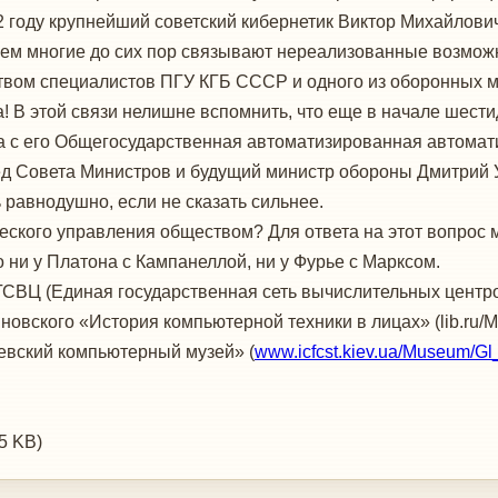
2 году крупнейший советский кибернетик Виктор Михайлович 
ем многие до сих пор связывают нереализованные возможн
ством специалистов ПГУ КГБ СССР и одного из оборонных м
 В этой связи нелишне вспомнить, что еще в начале шест
 с его Общегосударственная автоматизированная автомати
ед Совета Министров и будущий министр обороны Дмитрий У
равнодушно, если не сказать сильнее.
еского управления обществом? Для ответа на этот вопрос м
о ни у Платона с Кампанеллой, ни у Фурье с Марксом.
СВЦ (Единая государственная сеть вычислительных центро
иновского «История компьютерной техники в лицах» (lib.r
иевский компьютерный музей» (
www.icfcst.kiev.ua/Museum/Gl_
.5 KB)