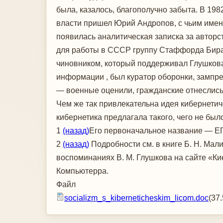
была, казалось, благополучно забыта. В 198
власти пришел Юрий Андропов, с чьим имен
появилась аналитическая записка за автор
для работы в СССР группу Стаффорда Бира!
чиновником, который поддерживал Глушкова
информации , был куратор оборонки, зампр
— военные оценили, гражданские отнеслись 
Чем же так привлекательна идея кибернетич
кибернетика предлагала такого, чего не был
1
(назад)
Его первоначальное название — ЕГ
2
(назад)
Подробности см. в книге Б. Н. Мал
воспоминаниях В. М. Глушкова на сайте «К
Компьютерра.
Файл
socializm_s_kiberneticheskim_licom.doc
(37