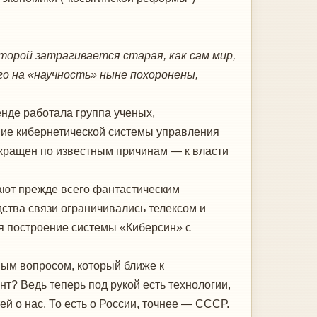
торой затрагивается старая, как сам мир,
о на «научность» ныне похоронены,
енде работала группа ученых,
ние кибернетической системы управления
екращен по известным причинам — к власти
сают прежде всего фантастическим
едства связи ограничивались телексом и
я построение системы «Киберсин» с
ным вопросом, который ближе к
? Ведь теперь под рукой есть технологии,
й о нас. То есть о России, точнее — СССР.