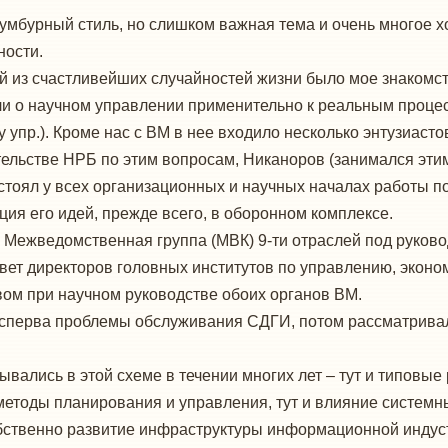
умбурный стиль, но слишком важная тема и очень многое х
ности.
й из счастливейших случайностей жизни было мое знакомств
ли о научном управлении применительно к реальным проце
пр.). Кроме нас с ВМ в нее входило несколько энтузиастов
ельстве НРБ по этим вопросам, Никаноров (занимался эти
ВМ стоял у всех организационных и научных началах работы 
ия его идей, прежде всего, в оборонном комплексе.
а Межведомственная группа (МВК) 9-ти отраслей под рук
овет директоров головных институтов по управлению, экон
ом при научном руководстве обоих органов ВМ.
– сперва проблемы обслуживания СДГИ, потом рассматрива
ались в этой схеме в течении многих лет – тут и типовые
 методы планирования и управления, тут и влияние системн
обственно развитие инфраструктуры информационной индус