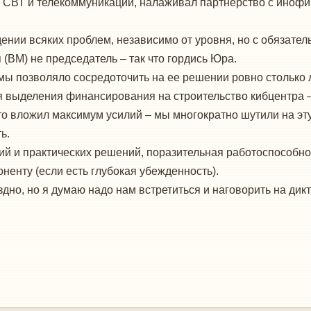
 СВТ и телекоммуникаций, налаживал партнерство с инофи
ении всяких проблем, независимо от уровня, но с обязат
 (ВМ) не председатель – так что гордись Юра.
ы позволяло сосредоточить на ее решении ровно столько л
я выделения финансирования на строительство кибцентра – 
то вложил максимум усилий – мы многократно шутили на эту 
ь.
ий и практических решений, поразительная работоспособно
ненту (если есть глубокая убежденность).
здно, но я думаю надо нам встретиться и наговорить на ди