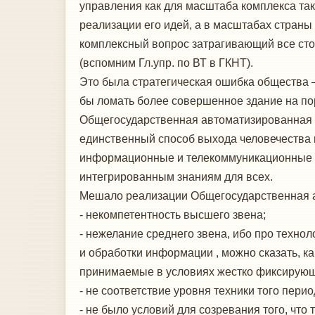
управления как для масштаба комплекса так 
реализации его идей, а в масштабах страны
комплексный вопрос затрагивающий все сто
(вспомним Гл.упр. по ВТ в ГКНТ).
Это была стратегическая ошибка общества –
бы ломать более совершенное здание на пор
Общегосударственная автоматизированная а
единственный способ выхода человечества и
информационные и телекоммуникационные ин
интегрированным знаниям для всех.
Мешало реализации Общегосударственная а
- некомпетентность высшего звена;
- нежелание среднего звена, ибо про техн
и обработки информации , можно сказать, ка
принимаемые в условиях жестко фиксирующ
- не соответствие уровня техники того пери
- не было условий для созревания того, ч