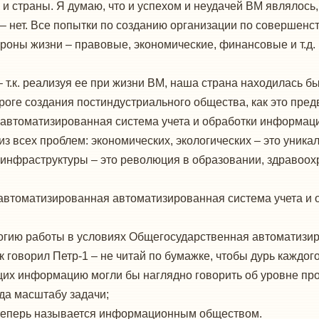
и страны. Я думаю, что и успехом и неудачей ВМ являлось,
 – нет. Все попытки по созданию организации по совершенс
роны жизни – правовые, экономические, финансовые и т.д.
 т.к. реализуя ее при жизни ВМ, наша страна находилась бы
оге создания постиндустриального общества, как это предв
втоматизированная система учета и обработки информации 
з всех проблем: экономических, экологических – это уник
фраструктуры – это революция в образовании, здравоохра
втоматизированная автоматизированная система учета и о
ологию работы в условиях Общегосударственная автоматизи
к говорил Петр-1 – не читай по бумажке, чтобы дурь каждого
их информацию могли бы наглядно говорить об уровне пр
ода масштабу задачи;
то теперь называется информационным обществом.