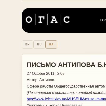
ГО
EN
RU
UA
ПИСЬМО АНТИПОВА Б
27 October 2011 | 2:09
Автор:
Антипов
Сфера работы
Общегосударственная автома
(Печатается с оригинала, который находи
http://www.icfcst.kiev.ua/MUSEUM/museum-ma
Уважаемый Борис Николаевич!