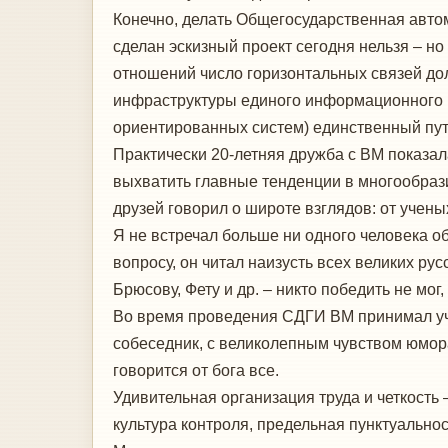
Конечно, делать Общегосударственная авто
сделан эскизный проект сегодня нельзя – но
отношений число горизонтальных связей до
инфраструктуры единого информационного и
ориентированных систем) единственный пут
Практически 20-летняя дружба с ВМ показал
выхватить главные тенденции в многообрази
друзей говорил о широте взглядов: от учен
Я не встречал больше ни одного человека об
вопросу, он читал наизусть всех великих ру
Брюсову, Фету и др. – никто победить не мог
Во время проведения СДГИ ВМ принимал участ
собеседник, с великолепным чувством юмора
говорится от бога все.
Удивительная организация труда и четкость 
культура контроля, предельная пунктуальнос