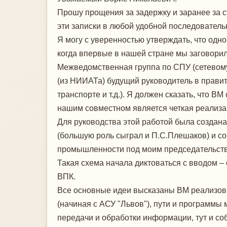
Прошу прощения за задержку и заранее за с
эти записки в любой удобной последователь
Я могу с уверенностью утверждать, что одно
когда впервые в нашей стране мы заговори
Межведомственная группа по СПУ (сетевому у
(из НИИАТа) будущий руководитель в правит
транспорте и т.д.). Я должен сказать, что 
нашим совместном является четкая реализац
Для руководства этой работой была создан
(большую роль сыграл и П.С.Плешаков) и с
промышленности под моим председательств
Такая схема начала диктоваться с вводом 
ВПК.
Все основные идеи высказаны ВМ реализовыв
(начиная с АСУ "Львов"), пути и программы
передачи и обработки информации, тут и с