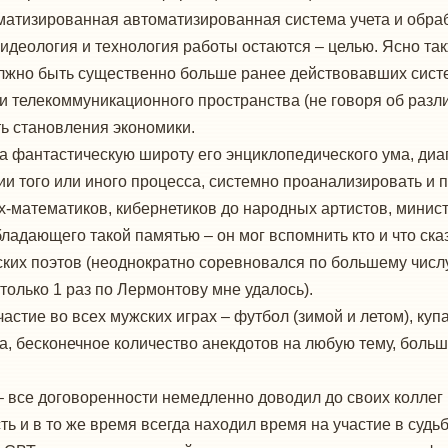
матизированная автоматизированная система учета и обра
 идеология и технология работы остаются – целью. Ясно та
лжно быть существенно больше ранее действовавших сист
 телекоммуникационного пространства (не говоря об разли
ь становления экономики.
а фантастическую широту его энциклопедического ума, диа
и того или иного процесса, системно проанализировать и 
ых-математиков, кибернетиков до народных артистов, минис
ладающего такой памятью – он мог вспомнить кто и что ска
сских поэтов (неоднократно соревновался по большему числ
, только 1 раз по Лермонтову мне удалось).
ие во всех мужских играх – футбол (зимой и летом), купан
, бесконечное количество анекдотов на любую тему, большо
– все договоренности немедленно доводил до своих коллег 
ть и в то же время всегда находил время на участие в судь