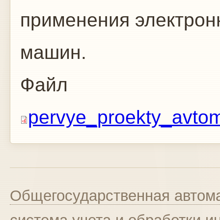
применения электрон
машин.
Файл
pervye_proekty_avtomat
Общегосударственная автома