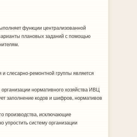
ыполняет функции центра­лизованной
 варианты плановых заданий с помощью
нителям.
 и слесарно-ремонтной груп­пы является
 организации нормативного хозяйства ИВЦ
ует заполнение ко­дов и шифров, нормативов
о производства, исключаю­щие
о упростить систему орга­низации