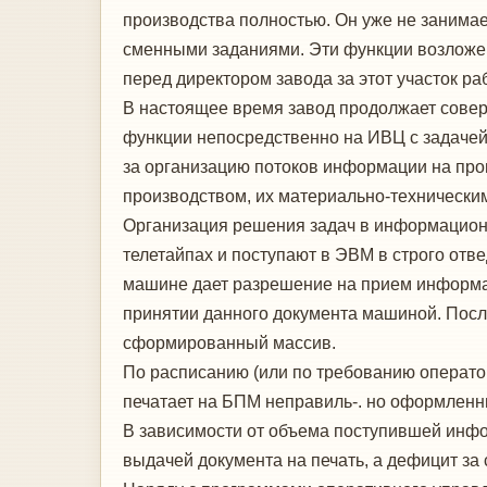
производства полностью. Он уже не занимае
сменными заданиями. Эти функции возложен
перед директором заво­да за этот участок р
В настоящее время завод продолжает со­ве
функции непосредственно на ИВЦ с задачей
за организацию потоков информации на прои
производством, их ма­териально-технически
Организация решения задач в информаци­он
телетайпах и поступают в ЭВМ в строго от­в
машине дает разрешение на прием информац
принятии данного до­кумента машиной. Посл
сформированный массив.
По расписанию (или по требованию опера­то
печатает на БПМ неправиль-. но оформленны
В зависимости от объема поступившей ин­ф
выдачей документа на печать, а дефицит за