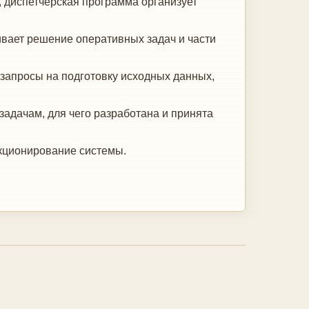
 диспетчерская програм­ма организует
ивает решение оперативных задач и части
запросы на подготовку исход­ных данных,
адачам, для чего разра­ботана и принята
нкционирование системы.