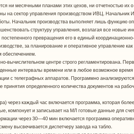
тся ни месячными планами этих цехов, ни отчетностью их о
ы на сектор управления производст­вом ИВЦ. Начальник И
аботы. Начальник произ­водства выполняет лишь функцию оп
ршенствовать структуру управления, возла­гая все новые 
 постепенного превращения его в еди­ный координационно-
зводстве, за планирова­ние и оперативное управление как
м обеспечением.
но-вычислительном центре строго регламен­тирована. Пер
еденные интервалы времени или в любое воз­можное время в 
ии с телеграфных аппаратов. Про­граммно анализируются 
е принятия определен­ного количества документов на рабо
ра) через каждый час включается програм­ма, которая боле
е, компонует и записывает на МЛ готовые данные для счет
ормации через 30—40 мин включается про­грамма оператив
 смену высвечивается диспетчеру завода на табло.