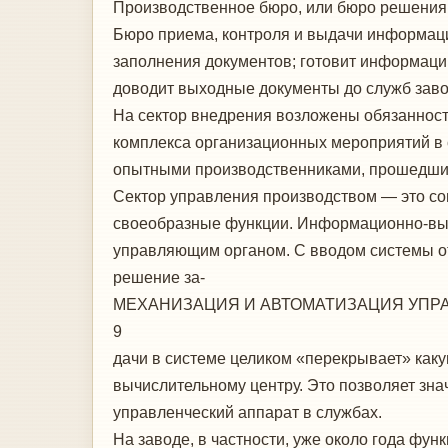
Производственное бюро, или бюро реше­ния
Бюро приема, контроля и выдачи инфор­мац
заполнения документов; го­товит информаци
доводит выход­ные документы до служб заво
На сектор внедрения возложены обязан­ност
комплекса организационных меро­приятий в 
опытными производст­венниками, прошедшим
Сектор управления производством — это с
своеобразные функции. Инфор­мационно-выч
управляющим орга­ном. С вводом системы о
решение за-
МЕХАНИЗАЦИЯ И АВТОМАТИЗАЦИЯ УПРАВ
9
дачи в системе целиком «перекрывает» каку
вычислительному центру. Это позво­ляет зн
управленческий аппарат в служ­бах.
На заводе, в частности, уже около года фун