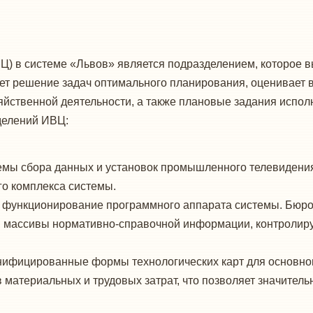
 в системе «Львов» является подразде­лением, которое в
зует решение задач оптимального планирования, оценивает
яйственной деятельности, а также плановые задания испол
делений ИВЦ:
емы сбора данных и установок промышлен­ного телевидения
о комплекса системы.
 функционирование программного аппара­та системы. Бюро
 в массивы нормативно-справоч­ной информации, контролир
нифицированные формы технологических карт для основног
материальных и трудовых затрат, что по­зволяет значительн