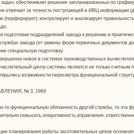
 задач, обеспечивает решение запланиро­ванных по график
ии отвечает за точность поступающей в ИВЦ информации (д
ю (перфорирует); контроли­рует и анализирует правильност
да.
и подготовки подразделений завода к ре­шению и практиче
службах завода (от замены форм первичных документов до 
и специальную подго­товку.
овершенно новое в системах производствен­ных вычислите
ислительный центр системы яв­ляется не только счетным п
ткрылись возможнос­ти пересмотра функциональной структ
ЛЕНИЯ, № 3, 1969
ю-то функциональную обязанность другой служ­бы, то эта ф
ачительно повысить оперативность управления, ответственн
кции планирования работы заготовитель­ных цехов основног