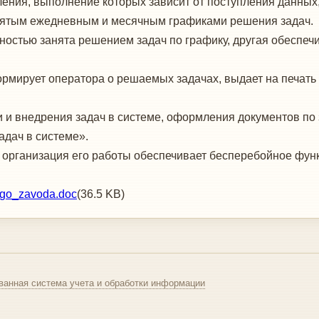
ния, выполнение которых зависит от поступления данных,
ринятым ежедневным и месячным графиками решения задач.
остью занята решением задач по графи­ку, другая обеспеч
мирует оператора о решаемых задачах, вы­дает на печать 
и внедрения задач в системе, оформле­ния документов по з
дач в системе».
и организация его работы обеспечивает беспе­ребойное фу
ogo_zavoda.doc
(36.5 KB)
ванная система учета и обработки информации