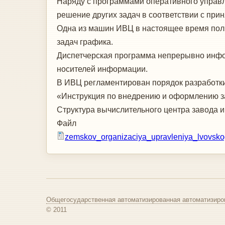
Наряду с программами оперативного управле
решение других задач в соот­ветствии с п
Одна из машин ИВЦ в настоящее время полн
задач графика.
Диспетчерская программа непрерывно ин­фор
носителей информации.
В ИВЦ регламентирован порядок разра­ботки 
«Инструкция по внедрению и оформлению за
Структура вычислительного центра завода 
Файл
zemskov_organizaciya_upravleniya_lvovsk
Общегосударственная автоматизированная автоматизиро
© 2011