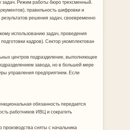
у задач. Режим работы бюро трехсменный.
окументов), правиль­ность шифровки и
ь результатов решения задач, своевременно
скому использованию задач, проведения
подготовки кадров). Сектор укомплектован
льных центров подразделение, выполняющее
одразделением за­вода, но в большей мере
уры управления предприятием. Если
ункциональная обязанность пере­дается
ость работников ИВЦ и сократить
о производства сняты с на­чальника