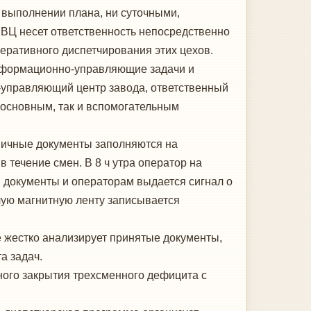
 выполнении плана, ни су­точными,
ВЦ несет ответствен­ность непосредственно
еративно­го диспетчирования этих цехов.
информационно-управляющие задачи и
управляющий центр за­вода, ответственный
 основным, так и вспомогательным
вичные документы заполняются на
течение смен. В 8 ч утра опе­ратор на
документы и операто­рам выдается сигнал о
чую маг­нитную ленту записывается
е жестко анализирует приня­тые документы,
а задач.
ного закрытия трехсменного дефицита с