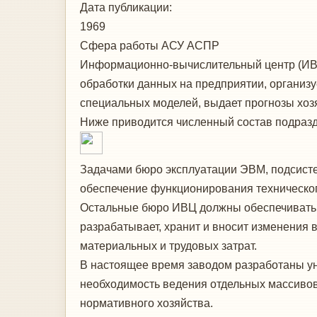
Дата публикации:
1969
Сфера работы
АСУ АСПР
Информационно-вычислительный центр (ИВЦ)
обработки данных на предприя­тии, органи
специальных моделей, вы­дает прогнозы хоз
Ниже приводится численный состав под­раз
Задачами бюро эксплуатации ЭВМ, подси­ст
обеспечение функционирования техническог
Остальные бюро ИВЦ должны обеспечи­вать
разрабатывает, хранит и вно­сит изменения
материальных и трудовых затрат.
В настоящее время заводом разработаны у
необходимость ведения отдельных масси­вов 
нормативного хозяйства.