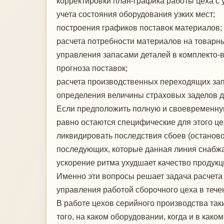
корректировки план-графика работы цеха с 
учета состояния оборудования узких мест;
построения графиков поставок материалов;
расчета потребности материалов на товар­н
управления запасами деталей в комплекто-в
прогноза поставок;
расчета производственных переходящих за­
определения величины страховых заделов д
Если предположить полную и своевремен­ную
равно остаются специфические для этого це
ликвидировать последствия сбоев (остановов
последующих, которые данная линия снабжает
ускорение ритма ухудшает качество продук­ц
Именно эти вопросы решает задача расче­та
управления работой сборочного цеха в тече
В работе цехов серийного производства та­
того, на каком оборудовании, когда и в как