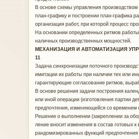
В основе схемы управления производством в
план-графику и построении план-графика раб
организация работ, при которой процесс пр
На основании определенных ритмов рабо­ты 
наличных производственных мощно­стей.
МЕХАНИЗАЦИЯ И АВТОМАТИЗАЦИЯ УПРА
11
Задача синхронизации поточного производ­с
имитации их работы при наличии тех или ин
гарантирующие согласо­вание ритмов, выра
В основе решения задачи построения ка­лен
или иной операции (изготов­ления партии д
предпочтения, изме­няющейся со временем от
Решение о вы­полнении (закреплении за обо
ление вносит изменения в состав готовых к
рандомизированных функций предпо­чтения 