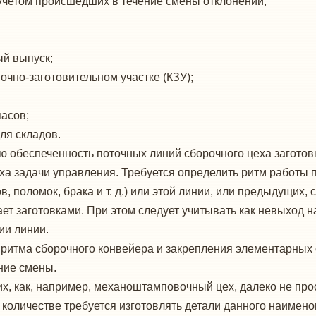
учетом происшедших в течение смены откло­нений;
ый выпуск;
очно-заготовительном участке (КЗУ);
пасов;
ля складов.
 обеспеченность поточных линий сбороч­ного цеха заготов
ха задачи управления. Требуется определить ритм работы 
, поломок, брака и т. д.) или этой линии, или предыдущих
 заготовками. При этом следует учитывать как невыход на 
ии линии.
 ритма сборочного конвейера и закрепления элементарных 
ние смены.
ких, как, например, механоштамповочный цех, далеко не пр
ом количестве требуется изготовлять де­тали данного наиме