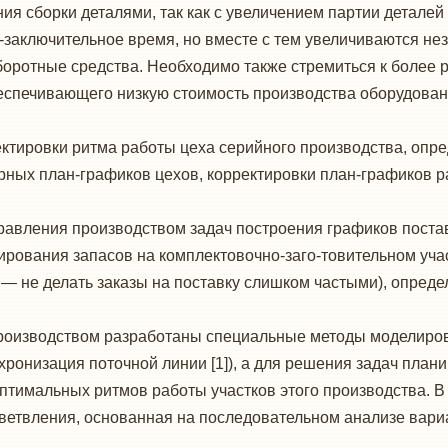
сборки деталями, так как с уве­личением партии деталей 
-заключительное время, но вместе с тем увеличиваются не
оротные средства. Необходимо также стремиться к более р
спечивающего низкую стои­мость производства оборудовани
ктировки ритма работы цеха серийного про­изводства, опре
арных план-графиков цехов, корректиров­ки план-графиков р
равления производством задач построения графиков постав
ирования запасов на комплектовочно-заго-товительном участ
й — не делать заказы на поставку слишком частыми), опреде
оизводством разработаны специальные ме­тоды моделирова
нхронизация поточной линии [1]), а для решения задач пла
птимальных ритмов работы участков этого производства. В
 ветвления, основанная на последо­вательном анализе вар