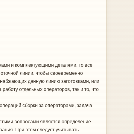
ками и комплектующими де­талями, то все
поточной линии, что­бы своевременно
, снабжающих данную линию заготовками, или
работу отдельных операторов, так и то, что
операций сборки за оператора­ми, задача
остыми вопросами является опре­деление
нования. При этом следует учитывать