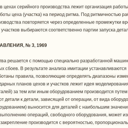
 цехах серийного производства лежит орга­низация работы
оты цеха (участка) на пе­риод ритма. Под ритмичностью ра
оизводства по­вторяется через определенные промежутки вр
участков выбираются соответственно пар­тии запуска детале
ВЛЕНИЯ, № 3, 1969
тва решается с помощью специально разра­ботанной машин
ых сбоев. В результате анализа ими­тации устанавливаютс
ботаны правила, позволяю­щие определять диапазоны измен
дарных планов цехов и участков лежит идея моделирования
еталей) за тем или иным обо­рудованием производится путе
 детали к детали, за­висящей от операции, от вида оборудо
рудованием) выносится для деталей с наибольшим значе­н
 вы­полнению операций, свободного оборудования, может и
закрепление производится с вероятно­стью, пропорционал