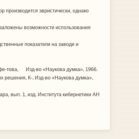
р производится эвристи­чески, однако
 заложены возможности исполь­зования
дственные показатели на заводе и
Ефе-това, Изд-во «Наукова думка», 1966.
 их решения, К-, Изд-во «Наукова думка»,
а, вып. 1, изд. Института кибернетики АН