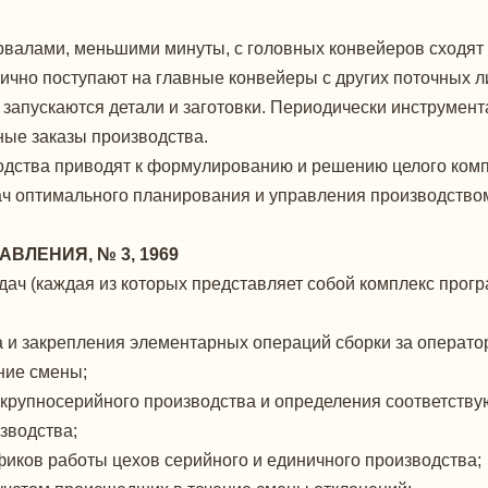
рвалами, меньшими минуты, с головных конвейеров сходят 
чно поступают на главные конвейеры с других поточных ли
 запускаются детали и заго­товки. Периодически инструме
ные заказы произ­водства.
водства приводят к формулированию и ре­шению целого ком
ач оптимального планирования и управления производством
ВЛЕНИЯ, № 3, 1969
ач (каждая из которых представляет собой ком­плекс прог
а и закрепления элементарных операций сборки за операто
ение смены;
 крупносерийного производства и опреде­ления соответству
зводства;
иков работы цехов серийного и единично­го производства;