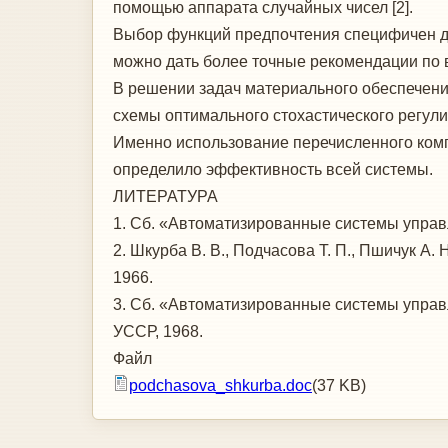
помощью аппарата случайных чисел [2].
Выбор функций предпочтения специфичен для
можно дать более точные реко­мендации по в
В решении задач материального обеспече­н
схемы оптимального стохастического регули
Именно использование перечисленного ком­п
определило эффективность всей системы.
ЛИТЕРАТУРА
1. Сб. «Автоматизированные системы управ
2. Шкурба В. В., Подчасова Т. П., Пшичук А.
1966.
3. Сб. «Автоматизированные системы управл
УССР, 1968.
Файл
podchasova_shkurba.doc
(37 KB)