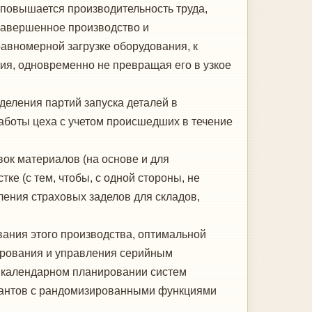
повышается произво­дительность труда,
завершенное производство и
авномерной загруз­ке оборудования, к
я, одновре­менно не превращая его в узкое
деления партий запуска дета­лей в
аботы цеха с учетом проис­шедших в течение
ок материалов (на основе и для
ке (с тем, чтобы, с одной стороны, не
ления страховых заделов для складов,
ния этого производства, опти­мальной
нирования и управления се­рийным
 календарном планиро­вании систем
иантов с рандомизиро­ванными функциями