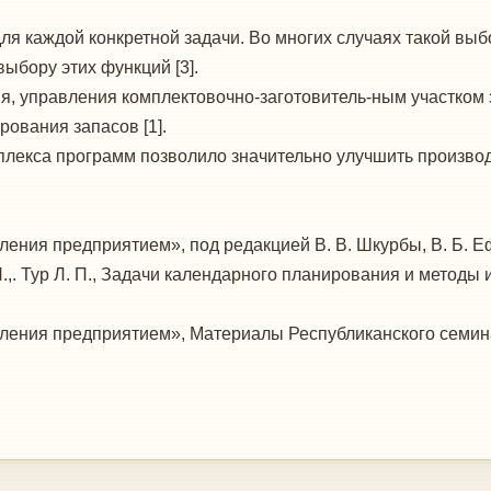
 каждой конкретной задачи. Во многих случаях такой выбо
ыбору этих функций [3].
ия, управления комплектовочно-заготовитель-ным участком
рования запасов [1].
лекса программ позволило значительно улуч­шить произво
ления предприятием», под редакцией В. В. Шкурбы, В. Б. 
 Н.,. Тур Л. П., Задачи календарного планирования и методы
ения пред­приятием», Материалы Республиканского семинар