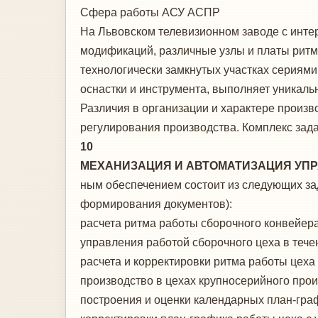
Сфера работы
АСУ АСПР
На Львовском телевизионном заводе с ин­те
модификаций, различные узлы и платы ритми
технологически замкнутых участках сериями
оснастки и инст­румента, выполняет уникаль
Различия в организации и характере про­из
регулирования производства. Комплекс зад
10
МЕХАНИЗАЦИЯ И АВТОМАТИЗАЦИЯ УПРА
ным обеспечением состоит из следующих зад
формирования документов):
расчета ритма работы сборочного конвейе­р
управления работой сборочного цеха в те­ч
расчета и корректировки ритма работы цеха
производство в цехах крупносерий­ного прои
построения и оценки календарных план-граф