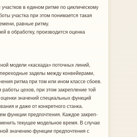
 участков в едином ритме по циклическому
боты участ­ка при этом понимается такая
емени, равные ритму.
й в обработку, производит­ся оценка
ной модели «каскада» поточ­ных линий,
я переходные заделы между конвейерами,
ения ритма при том или ином классе сбоев.
 работы цехов, при этом закрепление той
м оценки значе­ний специальных функций
вания и даже от конкретного станка.
ием функции предпочтения. Каждое закреп­
зменить текущее модельное время. В случае
ьной значению функции предпочтения с