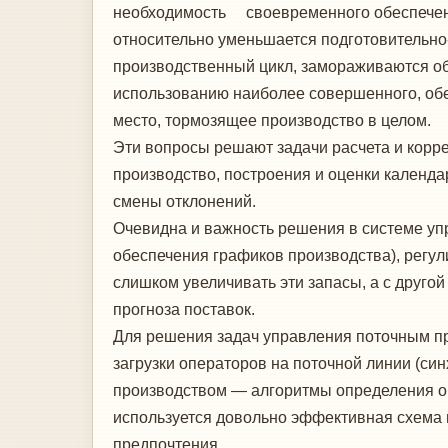
необходимость своевременного обеспечения 
относительно уменьшается подготовительно
производственный цикл, замо­раживаются об
использованию наиболее совершенного, обе
место, тормо­зящее производство в целом.
Эти вопросы решают задачи расчета и кор­ре
производство, построения и оценки ка­ленд
смены отклонений.
Очевидна и важность решения в системе уп
обеспечения графиков производства), ре­гул
слишком увеличивать эти запасы, а с друго
прогноза поставок.
Для решения задач управления поточным пр
загрузки операторов на поточной ли­нии (си
производством — алгоритмы опреде­ления о
используется довольно эффектив­ная схема
предпочтения.