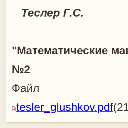
Теслер Г.С.
журн
"Математические маш
№2
Файл
tesler_glushkov.pdf
(2