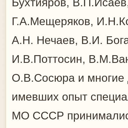
Бухтияров, В.П.Исаев
Г.А.Мещеряков, И.Н.К
А.Н. Нечаев, В.И. Бог
И.В.Поттосин, В.М.Ва
О.В.Сосюра и многие
имевших опыт специал
МО СССР принималис