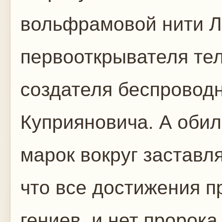
вольфрамовой нити Л
первооткрывателя те
создателя беспровод
Куприяновича. А оби
марок вокруг заставл
что все достижения п
гениев, и нет пророка