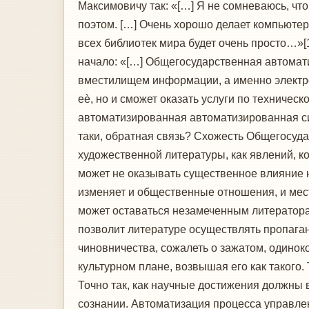
Максимовичу так: «[…] Я не сомневаюсь, ч
поэтом. […] Очень хорошо делает компьютер
всех библиотек мира будет очень просто…»[
начало: «[…] Общегосударственная автомат
вместилищем информации, а именно электро
еѐ, но и сможет оказать услуги по техничес
автоматизированная автоматизированная сис
таки, обратная связь? Схожесть Общегосуд
художественной литературы, как явлений, ко
может не оказывать существенное влияние 
изменяет и общественные отношения, и мест
может оставаться незамеченным литераторами,
позволит литературе осуществлять пропаган
чиновничества, сожалеть о зажатом, одинок
культурном плане, возвышая его как такого. 
Точно так, как научные достижения должны 
сознании. Автоматизация процесса управлен