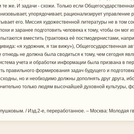
дни и те же. И задачи - схожи. Только если Общегосударстве
анизовывает, упорядочивает, рационализирует управление
ывает его. Миссия художественной литературы не в том состо
охи и заранее подготовить человека к тому, чтобы он мог и
о пытаются вместить (трактовка еѐ постмодернистами, напр
дивида: «я художник, я так вижу»), Общегосударственная 
 отнюдь не должна была сводиться к тому, чем сегодня яв
стема учета и обработки информации была призвана в перв
есть правильного формирования задач будущего и подготовк
 сходны, но и необходимо должны дополнять друг друга, и
ючительно только людям высочайшей духовной культуры, 
лушковым. / Изд.2-е, переработанное. – Москва: Молодая гв