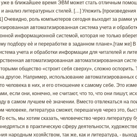
то уже в ближайшее время ЭВМ может стать отличным помо
 и анализ литературных стилей. […] Уложить [произведения
1] Очевидно, роль компьютеров сегодня выходит за рамки у
изированная автоматизированная система учета и обработ
нной информационной системой, которая не только вберет
кому подбору еѐ и переработке в заданном плане».[там же]
тема учета и обработки информации для читателей и литер
арственная автоматизированная автоматизированная систе
торыми общество «строит себя сверху», сложно оспорить. Т
на другое. Например, использование автоматизированных
о человека в них, и его отношение к самому себе. Это изм
 если они, конечно, не считают, что то, что они пишут, ис
ду в самом лучшем еѐ значении. Вместо отвлекаться на по
ом человеке, литература сможет, перешагнув через это, бы
То есть, мы хотим сказать, человечество через литературу 
внедряться в практическую сферу деятельности, художеств
ия народным хозяйством, так же, как и литература, - выхо