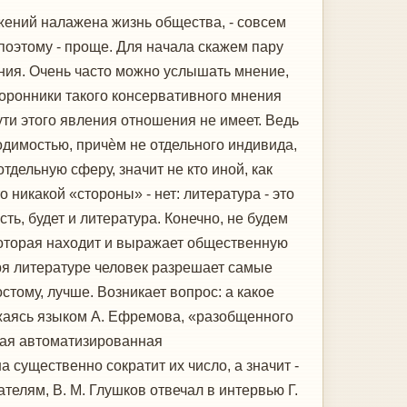
ижений налажена жизнь общества, - совсем
поэтому - проще. Для начала скажем пару
ния. Очень часто можно услышать мнение,
торонники такого консервативного мнения
сути этого явления отношения не имеет. Ведь
одимостью, причѐм не отдельного индивида,
тдельную сферу, значит не кто иной, как
 никакой «стороны» - нет: литература - это
ть, будет и литература. Конечно, не будем
, которая находит и выражает общественную
ря литературе человек разрешает самые
тому, лучше. Возникает вопрос: а какое
жаясь языком А. Ефремова, «разобщенного
ная автоматизированная
существенно сократит их число, а значит -
телям, В. М. Глушков отвечал в интервью Г.