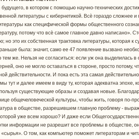
ир будущего, в котором с помощью научно-технических дост
венной литературы с кибернетикой. Всѐ гораздо сложнее и 
литературы как специфической формы общественного созна
ературу, потому что всѐ самое главное давно написано». С
ю; но это их собственная трактовка литературы, которая к 
 раньше была: значит, само ее 47 появление вызвано необх
тем же. Нельзя не согласиться: если уж она выделилась в о
ней, оно не могло оставаться в стороне, просто потому, что
ой действительности. И пока есть эта самая действительнос
 мы тут и далее имеем в виду ту, которая адекватна эпохе
спользуя существующие образы и создавая новые. Благода
ице общечеловеческой культуры, чтобы жить, говоря по-прос
ратура в обществе, разрешившем главную проблему - выра
в которой уже всем хорошо? И даже если Общегосударствен
тки информации не разрешит все проблемы в обществе, она 
«сырья». О том, как компьютер поможет литераторам и чита