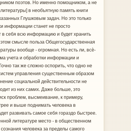
щником поэтов. Но именно помощником, а не
 литературы] в необъятную память книги
казанных Глушковым задач. Но это только
ки информации станет не просто
 в себя всю информацию и будет хранить
 В этом смысле польза Общегосударственная
атуры вообще - огромная. Но есть ли, всѐ-
ма учета и обработки информации и
очно так же сложно оспорить, что одно не
 систем управления существенным образом
енение социальной действительности не
ходит из них самих. Даже больше, это
иск проблем, высмеивание, к примеру,
стрее и выше поднимать человека в
будет развивать самое себя гораздо быстрее.
енной литературе место - в общественном
д сознания человека за пределы самого