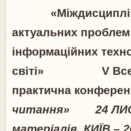
«Міждисциплінар
актуальних проблем
інформаційних техно
світі»
V Всеукр
практична конферен
читання»
24 ЛИ
матеріалів
КИЇВ – 