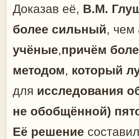
Доказав её,
В.М. Глу
более сильный
, чем
учёные
,
причём бол
методом
,
который л
для
исследования о
не
обобщённой
)
пят
Её решение
состави