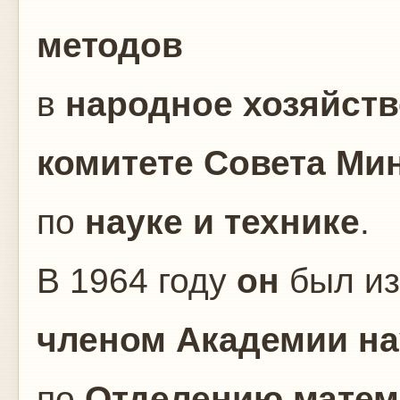
методов
в
народное хозяйст
комитете Совета Ми
по
науке
и
технике
.
В 1964 году
он
был и
членом Академии н
по
Отделению матем