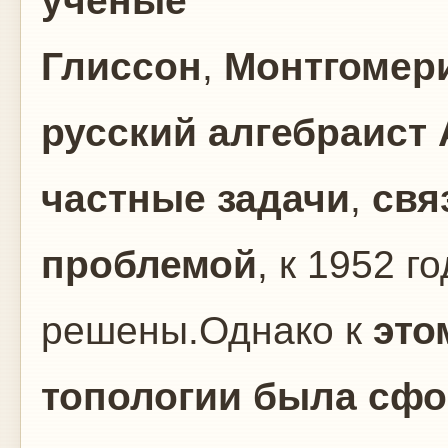
учёные
Глиссон
,
Монтгомер
русский алгебраист
частные задачи
,
свя
проблемой
, к 1952 г
решены.Однако к
это
топологии была сф