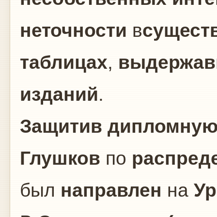
неточности
в
сущест
таблицах
,
выдержа
изданий
.
Защитив дипломную
Глушков
по
распред
был
направлен
на
Ур