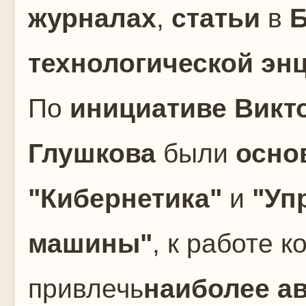
журналах
,
статьи
в
Б
технологической эн
По
инициативе
Викт
Глушкова
были
осно
"Кибернетика"
и
"Уп
машины"
, к работе 
привлечь
наиболее а