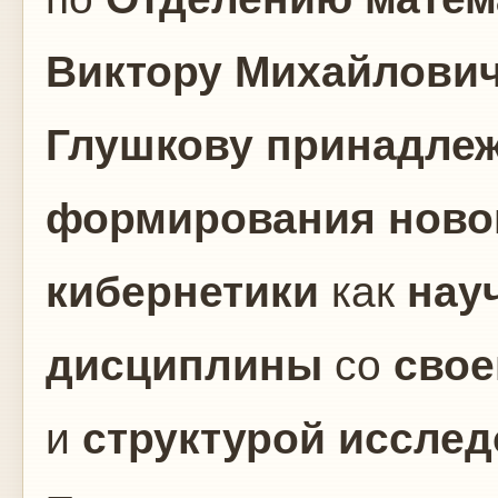
Виктору Михайлови
Глушкову
принадлеж
формирования ново
кибернетики
как
нау
дисциплины
со
свое
и
структурой иссле