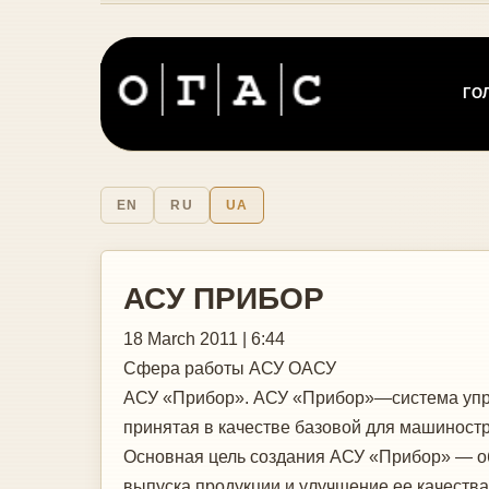
ГО
EN
RU
UA
АСУ ПРИБОР
18 March 2011 | 6:44
Сфера работы
АСУ ОАСУ
АСУ «Прибор». АСУ «Прибор»—система упра
принятая в качестве базовой для машиностр
Основная цель создания АСУ «Прибор» — о
выпуска продукции и улучшение ее качеств