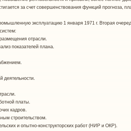
остигается за счет совершенствования функций прогноза, п
омышленную эксплуатацию 1 января 1971 г. Вторая очере
систем:
 размещения отрасли.
ализ показателей плана.
абжением.
ой деятельности.
трасли.
аботной платы.
очих кадров.
ьным строительством.
ельских и опытно-конструкторских работ (НИР и ОКР).