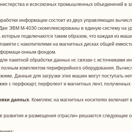
инистерства и всесоюзных промышленных объединений в з
обработки информации состоит из двух управляющих вычис
Две ЭВМ М-4030 скомплексированы в единую систему на у
, которые подключаются таким образом, что каждая из ма
 памяти с накопителями на магнитных дисках общей емкость
информаци-онным фондом.
 для пакетной обработки данных нс связан с источниками и
с полным комплектом периферийного оборудования. Вычис
име. Данные для загрузки этих машин могут поступать неп
кже с перфокарт, перфолент и магнитных лент, полученны
овки данных
. Комплекс на магнитных носителях включает 
е развития и размещения отрасли» решаются следующие о
ениях;