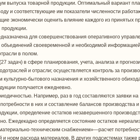
ум выпуска товарной продукции. Оптимальный вариант план
воду и соответствующие им показатели численности работа
е экономически оценить влияние каждого из принятых при
 продукции.
дназначена для совершенствования оперативного управле
объединений своевременной и необходимой информацией 
отрасли в полом.
(27 задач) в сфере планирования, учета, анализа и прогно
одотраслей и отрасли; осуществляется контроль за произв
ам культурно-бытового назначения и хозяйственного обихо
одукции получается ежедневно.
риодичностью. Например, раз в год составляются заявки 
т потребности в них и составление балансов производства и
одукции, определение остатков незавершенного производст
о. Ежедекадно определяется состояние остатков нереали
атериально-техническим снабжением»—расчет потребности
й и норм расхода материалов. В других подсистемах также