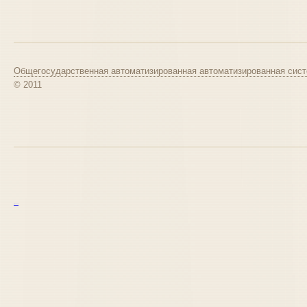
Общегосударственная автоматизированная автоматизированная сист
© 2011
курс excel