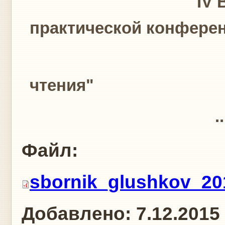
IV Всеукраин
практической конфере
"Глушк
чтения"
..
Файл:
sbornik_glushkov_20
Добавлено:
7.12.2015