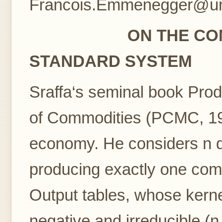
Francois.Emmenegger@un
ON THE CONSTRU
STANDARD SYSTEM
Sraffa‘s seminal book Pro
of Commodities (PCMC, 196
economy. He considers n di
producing exactly one comm
Output tables, whose kerne
negative and irreducible (n