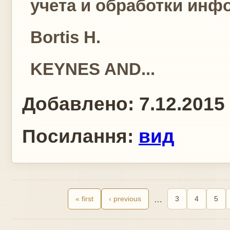
учета и обработки инф
Bortis H.
KEYNES AND...
Добавлено:
7.12.2015
Посилання:
вид
« first
‹ previous
…
3
4
5