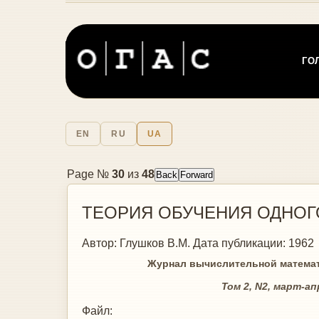
ГО
EN
RU
UA
Page №
30
из
48
ТЕОРИЯ ОБУЧЕНИЯ ОДНОГ
Автор:
Глушков В.М.
Дата публикации:
1962
Журнал вычислительной математики 
Том 2, N2, март-апрель 1962
Файл: