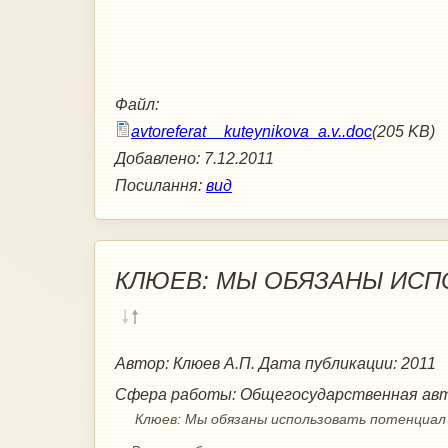
Файл:
avtoreferat__kuteynikova_a.v..doc
(205 KB)
Добавлено:
7.12.2011
Посилання:
вид
КЛЮЕВ: МЫ ОБЯЗАНЫ ИСП
Автор:
Клюев А.П.
Дата публикации:
2011
Сфера работы:
Общегосударственная авт
Клюев: Мы обязаны использовать потенциа