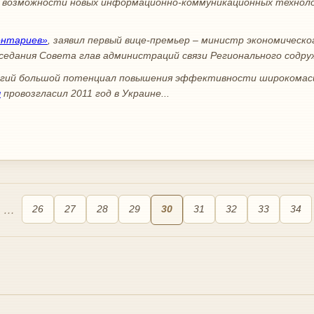
ть возможности новых информационно-коммуникационных техноло
нтариев»
, заявил первый вице-премьер – министр экономическ
аседания Совета глав администраций связи Регионального содруж
логий большой потенциал повышения эффективности широкомас
ч
провозгласил 2011 год в Украине...
…
26
27
28
29
30
31
32
33
34