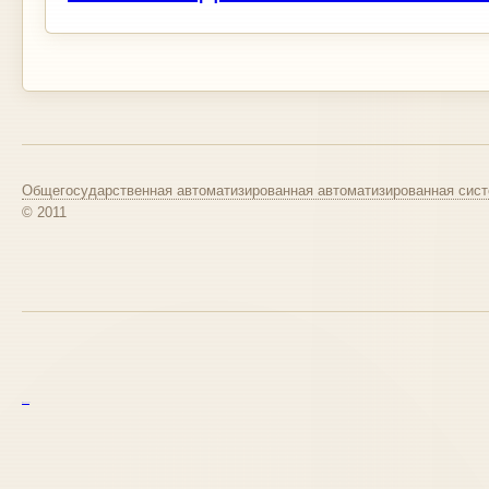
Общегосударственная автоматизированная автоматизированная сист
© 2011
курс excel