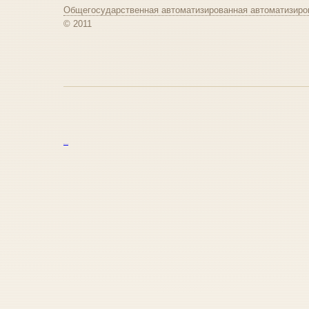
Общегосударственная автоматизированная автоматизиро
© 2011
курс excel