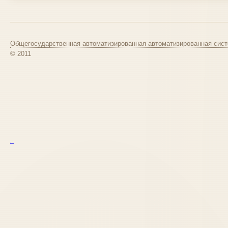
Общегосударственная автоматизированная автоматизированная сист
© 2011
курс excel