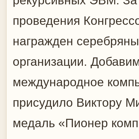
рекурсивных ЭВМ. За
проведения Конгрессо
награжден серебряны
организации. Добавим 
международное комп
присудило Виктору М
медаль «Пионер комп