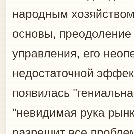
народным хозяйством
основы, преодоление
управления, его неоп
недостаточной эффек
появилась "гениальная
"невидимая рука рын
разрешит все пробле