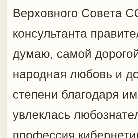
Верховного Совета С
консультанта правите
думаю, самой дорого
народная любовь и до
степени благодаря им
увлеклась любознате
профессия кибернети