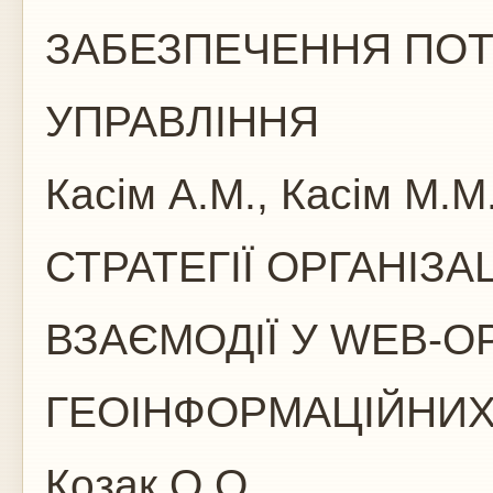
ЗАБЕЗПЕЧЕННЯ ПО
УПРАВЛІННЯ
Касім А.М., Касім М.М
СТРАТЕГІЇ ОРГАНІЗА
ВЗАЄМОДІЇ У WEB-О
ГЕОІНФОРМАЦІЙНИ
Козак О.О.