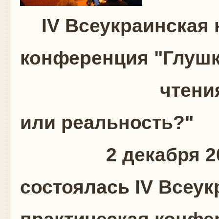
IV Всеукраинская н
конференция "Глуш
чтения" "Киб
или реальность?"
2 декабря 2015 
состоялась IV Всеук