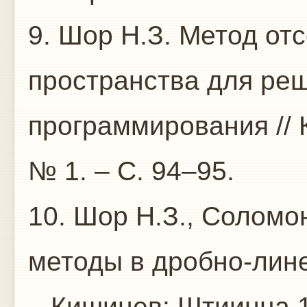
9. Шор Н.З. Метод от
пространства для реш
программирования // 
№ 1. – С. 94–95.
10. Шор Н.З., Соломо
методы в дробно-лин
– Кишинев: Штиинца,1