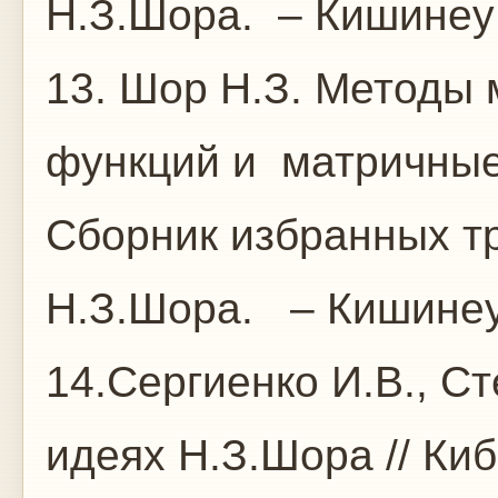
Н.З.Шора. – Кишинеу:
13. Шор Н.З. Методы
функций и матричные
Сборник избранных т
Н.З.Шора. – Кишинеу
14.Сергиенко И.В., С
идеях Н.З.Шора // Ки