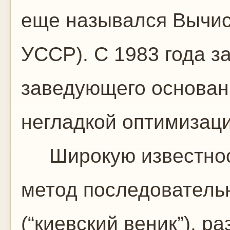
еще назывался Вычи
УССР). С 1983 года з
заведующего основан
негладкой оптимизаци
Широкую известност
метод последователь
(“киевский веник”), р