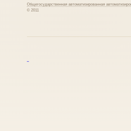
Общегосударственная автоматизированная автоматизиро
© 2011
курс excel