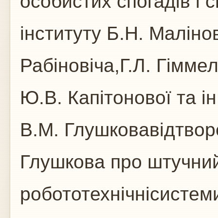
особистих спогадів і с
інституту Б.Н. Малінов
Рабіновіча,Г.Л. Гімме
Ю.В. Капітонової та ін
В.М. Глушковавідтворе
Глушкова про штучний 
робототехнічнісистеми