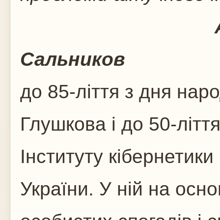
А.І. Шевче
Сальников
Статт
до 85-ліття з дня нар
Глушкова і до 50-літт
Інституту кібернетики
України. У ній на осн