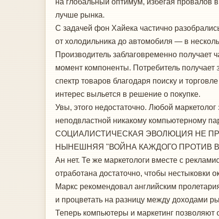
на глобальный оптимум, избегая провалов 
лучше рынка.
С задачей фон Хайека частично разобралис
от холодильника до автомобиля — в нескольк
Производитель заблаговременно получает ч
момент компоненты. Потребитель получает 
спектр товаров благодаря поиску и торговле
интерес выльется в решение о покупке.
Увы, этого недостаточно. Лю­бой маркетолог 
неподвластной никакому компьютерному пар
СОЦИАЛИСТИЧЕСКАЯ ЭВОЛЮЦИЯ НЕ ПРО
НЫНЕШНЯЯ "ВОЙНА КАЖДОГО ПРОТИВ В
Ан нет. Те же маркетологи вместе с реклам
отработана достаточно, чтобы нестыковки 
Маркс рекомендовал английским пролетария
и процветать на разницу между доходами р
Теперь компьютеры и маркетинг позволяют о