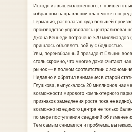
Исходя из вышеизложенного, я пришел к вы
избранном направлении план может сосредо
Германия, располагая куда большей произв
производство управлялось централизованне
Джона Кеннеди потрачено $20 миллиардов (
пришлось объявлять войну с бедностью.
Увы, переизбранный президент Ельцин воев
столь скромно, что многие даже считают на
рынок — в полном соответствии с экономич
Недавно я обратил внимание: в старой стат
Глушкова, выпускалось 20 миллионов наимен
возможности мирового компьютерного парка
признаков замедления роста пока не видно)
возможно из единого центра не только бала
по мере поступления сведений об изменени
Тем самым снимается и проблема, вытекающ