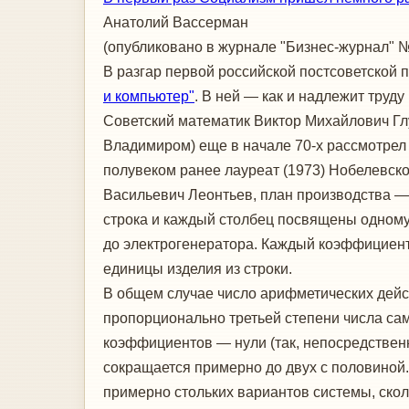
Анатолий Вассерман
(опубликовано в журнале "Бизнес-журнал" №
В разгар первой российской постсоветской 
и компьютер"
. В ней — как и надлежит труд
Советский математик Виктор Михайлович Глу
Владимиром) еще в начале 70-х рассмотрел
полувеком ранее лау­реат (1973) Нобелевск
Васильевич Леонтьев, план производства —
строка и каждый столбец посвящены одному
до электрогенератора. Каждый коэффициент 
единицы изделия из строки.
В общем случае число арифметических дейс
пропорционально третьей степени числа са
коэффициентов — нули (так, непосредственн
сокращается примерно до двух с половиной
примерно стольких вариантов системы, скол