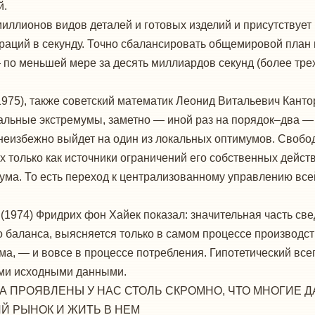
й.
миллионов видов деталей и готовых изделий и присутствуе
аций в секунду. Точно сбалансировать общемировой план
— по меньшей мере за десять миллиардов секунд (более тре
1975), также советский математик Леонид Витальевич Кант
альные экстремумы, заметно — иной раз на порядок–два —
еизбежно выйдет на один из локальных оптимумов. Свобод
х только как источники ограничений его собственных дейст
мума. То есть переход к централизованному управлению вс
 (1974) Фридрих фон Хайек показал: значительная часть с
баланса, выясняется только в самом процессе производств
ма, — и вовсе в процессе потребления. Гипотетический вс
ыми исходными данными.
 ПРОЯВЛЕНЫ У НАС СТОЛЬ СКРОМНО, ЧТО МНОГИЕ 
 РЫНОК И ЖИТЬ В НЕМ