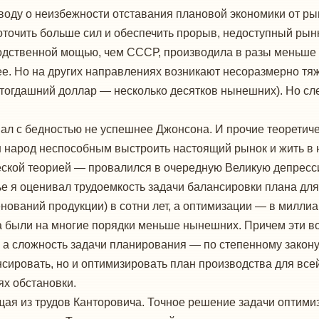
воду о неизбежности отставания плановой экономики от ры
точить больше сил и обеспечить прорыв, недоступный рынк
одственной мощью, чем СССР, производила в разы меньше 
е. Но на других направлениях возникают несоразмерно тяж
тогдашний доллар — несколько десятков нынешних). Но сл
ал с бедностью не успешнее Джонсона. И прочие теоретич
ш народ неспособным выстроить настоящий рынок и жить в 
еской теорией — провалился в очередную Великую депресс
ье я оценивал трудоемкость задачи балансировки плана для
ований продукции) в сотни лет, а оптимизации — в миллиа
 были на многие порядки меньше нынешних. Причем эти во
, а сложность задачи планирования — по степенному закону.
нсировать, но и оптимизировать план производства для вс
ях обстановки.
ая из трудов Канторовича. Точное решение задачи оптими