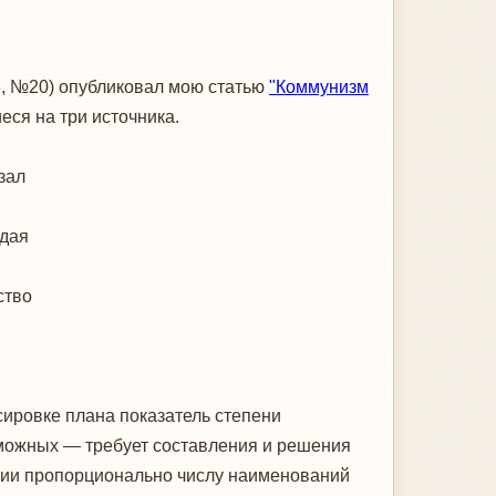
6, №20) опубликовал мою статью
"Коммунизм
еся на три источника.
н
зал
ждая
ство
сировке плана показатель степени
зможных — требует составления и решения
ации пропорционально числу наименований