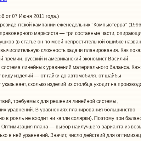
6 от 07 Июня 2011 года.)
президентской кампании еженедельник "Компью­терра" (199
у правоверного марксиста — три составные части, опирающи
шков (в статье он по моей непростительной ошибке назва
 вычислительную сложность задачи планирования. Как пока
ой премии, русский и американский экономист Василий
 система линейных уравнений материального баланса. Ка
 виду изделий — от гайки до автомобиля, от шайбы
указывает, сколько изделий из столбца уходит на производ
твий, требуемых для решения линейной системы,
мих уравнений. В уравнениях планирования большинство
о в рояль не входит ни капли солярки). Поэтому при балан
. Оптимизация плана — выбор наилучшего варианта из во
ько в ней уравнений. Значит, число действий для оптимиз