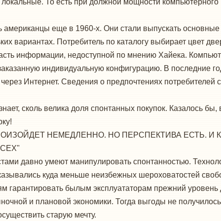
в локальные. То есть при должной мощности компьютерного
ь американцы еще в 1960-х. Они стали выпускать основны
их вариантах. Потребитель по каталогу выбирает цвет двере
асть информации, недоступной по мнению Хайека. Компьют
заказанную индивидуальную конфигурацию. В последние год
 через Интернет. Сведения о предпочтениях потребителей с
знает, сколь велика доля спонтанных покупок. Казалось бы, 
ку!
ИЗОЙДЕТ НЕМЕДЛЕННО. НО ПЕРСПЕКТИВА ЕСТЬ. И 
СЕХ"
истами давно умеют манипулировать спонтанностью. Технол
оказывались куда меньше неизбежных шероховатостей своб
м гарантировать былым эксплуататорам прежний уровень д
ыночной и плановой экономики. Тогда выгоды не получилос
существить старую мечту.