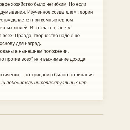
новое хозяйство было негибким. Но если
идумывания. Изученное создателем теории
ству делается при компьютерном
тных людей. И, согласно завету
 всех. Правда, творчество надо еще
основу для наград.
есованы в нынешнем положении.
го против всех" или выжимание дохода
ектически — к отрицанию былого отрицания.
ный победитель интеллектуальных игр