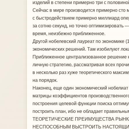
изделий в степени примерно три с половино
Сейчас в мире производится примерно сто 
с быстродействием примерно миллиард опер
за сотню секунд, но точно оптимизировать 
время, неизбежно приближенное.
Другой нобелевский лауреат по экономике (
экономических решений. Там изобилуют лок
Приближенное централизованное решение н
личную стратегию, рассматривая всех прочи
в несколько раз хуже теоретического макси
на порядок.
Наконец, еще один экономический нобелиат
матрицы коэффициентов производственного 
построения целевой функции поиска оптиму
построить план, ибо не обладает правильн
ТЕОРЕТИЧЕСКИЕ ПРЕИМУЩЕСТВА РЫНКА
НЕСПОСОБНЫМ ВЫСТРОИТЬ НАСТОЯЩИЙ