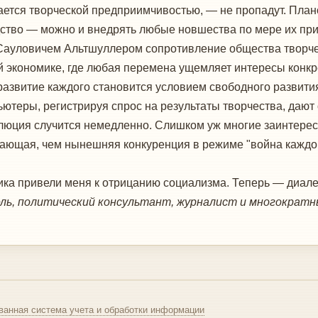
ждается творческой предприимчивостью, — не пропадут. Пла
ство — можно и внедрять любые новшества по мере их пр
 Сауловичем Альтшуллером сопротивление общества творче
 экономике, где любая перемена ущемляет интересы конкре
азвитие каждого становится условием свободного развития
ютеры, регистрируя спрос на результаты творчества, дают 
эволюция случится немедленно. Слишком уж многие заинтер
ывающая, чем нынешняя конкуренция в режиме "война каждо
ика привели меня к отрицанию социализма. Теперь — диал
ль, политический консультант, журналист и многократ
ванная система учета и обработки информации