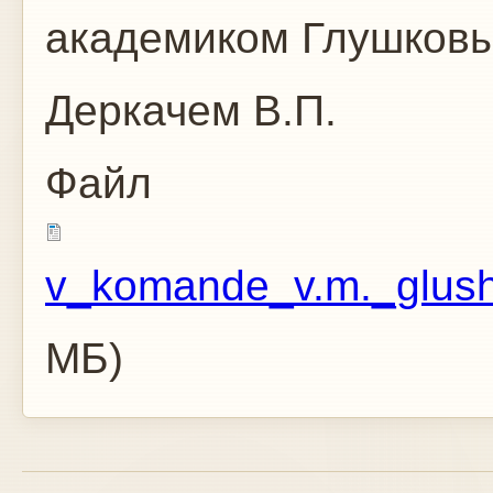
академиком Глушковы
Деркачем В.П.
Файл
v_komande_v.m._glush
МБ)