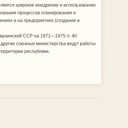
вляется ши­рокое внедрение и использование
твования процессов планирования и
­ниях и на предприятиях (создание и
Украинской ССР на 1971—1975 гг. 40
и другие союзные министерства ведут работы
территории республики.