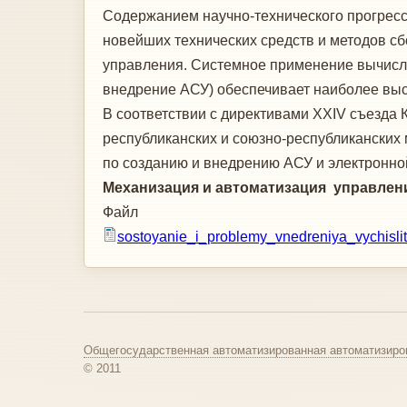
Содержанием научно-технического прогресса
новейших технических средств и методов с
управления. Системное примене­ние вычисли
внедрение АСУ) обеспечивает наиболее вы
В соответствии с директивами XXIV съезда 
республиканских и союзно-республиканских 
по созданию и внедрению АСУ и электронно
Механизация и автоматизация управлен
Файл
sostoyanie_i_problemy_vnedreniya_vychisli
Общегосударственная автоматизированная автоматизиро
© 2011