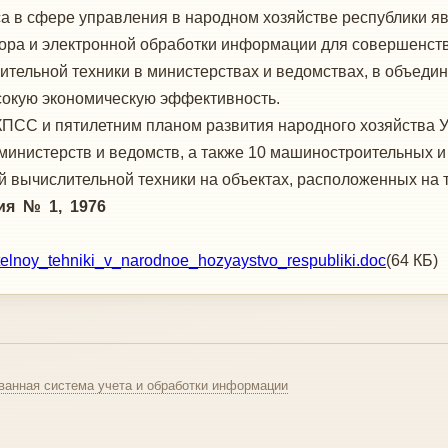
 в сфере уп­равления в народном хозяйстве республики я
бора и электронной обработки информации для совершен­с
тельной техники в министерствах и ведомствах, в объедине
сокую экономическую эффективность.
КПСС и пятилетним пла­ном развития народного хозяйства 
министерств и ведомств, а также 10 машиностроительных 
й вычислительной техники на объектах, расположенных на 
ия № 1, 1976
telnoy_tehniki_v_narodnoe_hozyaystvo_respubliki.doc
(64 КБ)
ванная система учета и обработки информации