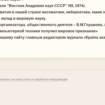
ле “Вестник Академии наук СССР” N9, 1974г.
ития в нашей стране математики, кибернетики, какие
 вклад в мировую науку.
ганизатора, общественного деятеля – В.М.Глушкова, за
е компьютерной техники получил мировое признание»
ему сайту главным редактором журнала «Країна знань
ванная система учета и обработки информации