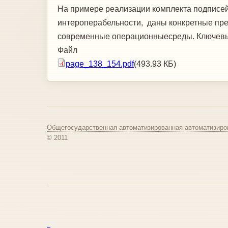
На примере реализации комплекта подпис
интероперабельности, даны конкретные пре
современные операционныесреды. Ключевые
Файл
page_138_154.pdf
(493.93 КБ)
Общегосударственная автоматизированная автоматизиро
© 2011
курс excel