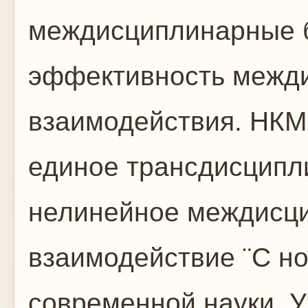
междисциплинарные 
эффективность межд
взаимодействия. НКМ и
единое трансдисципл
нелинейное междисц
взаимодействие ¨C н
современной науки. 