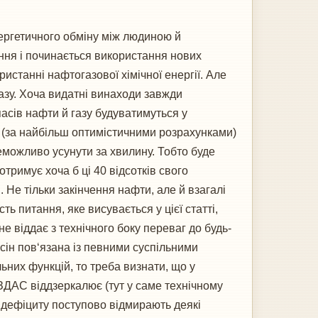
ергетичного обміну між людиною й
ння і починається використання нових
станні нафтогазової хімічної енергії. Але
газу. Хоча видатні винаходи завжди
пасів нафти й газу будуватимуться у
ь (за найбільш оптимістичними розрахунками)
еможливо усунути за хвилину. Тобто буде
отримує хоча б ці 40 відсотків свого
 Не тільки закінчення нафти, але й взагалі
ть питання, яке висувається у цієї статті,
 віддає з технічного боку переваг до будь-
сін пов‘язана із певними суспільними
них функцій, то треба визнати, що у
 ЗДАС віддзеркалює (тут у саме технічному
о дефіциту поступово відмирають деякі