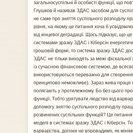
загальносуспільні й особисті функції, що по
Глушков й називав ЗДАС засобом для суспіль
не саме про зняття суспільного розподілу пр
рівня, на якому це питання хоча б усвідомлю
від кінцевої деградації. Щось підказує, що
системами зразку ЗДАС і Кіберсін енергетичн
грошовій формі, то система зразку ЗДАС дос
ЗДАС не тільки виходять за межі фіскальної ре
із сучасною фінансовою системою, де всесві
використовуються переважно для створення 
принципово неможливе). Зараз жива праця пі
полягають у протилежному. Бо без цього про
функції. Тобто урятувати людство від варва
допомогу зняттю суспільного розподілу прац
розвинених суспільних функцій? Це питання д
моделі в системах зразку ЗДАС і Кіберсін. Т
варварства, допоки не впровадимо, як міні