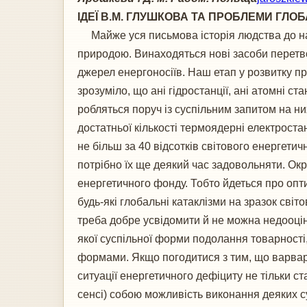
ІДЕЇ В.М. ГЛУШКОВА ТА ПРОБЛЕМИ ГЛО
Майже уся письмова історія людства до наш
природою. Винаходяться нові засоби перетво
джерел енергоносіїв. Наш етап у розвитку п
зрозуміло, що ані гідростанції, ані атомні 
робляться поруч із суспільним запитом на ни
достатньої кількості термоядерні електроста
не більш за 40 відсотків світового енергет
потрібно їх ще деякий час задовольняти. Окрі
енергетичного фонду. Тобто йдеться про опти
будь-які глобальні катаклізми на зразок світо
треба добре усвідомити й не можна недооцін
якої суспільної форми подолання товарності
формами. Якщо погодитися з тим, що варварс
ситуації енергетичного дефіциту не тільки с
сенсі) собою можливість виконання деяких с