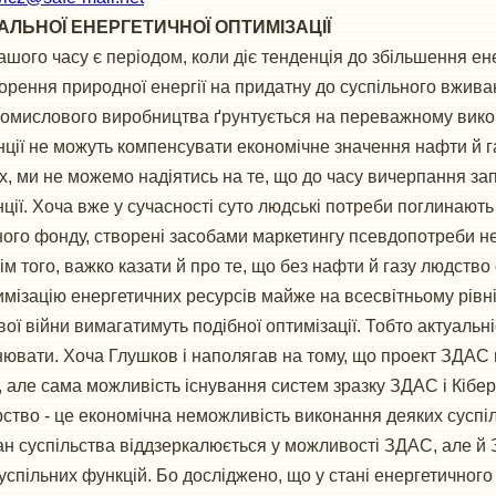
БАЛЬНОЇ ЕНЕРГЕТИЧНОЇ ОПТИМІЗАЦІЇ
ого часу є періодом, коли діє тенденція до збільшення ен
рення природної енергії на придатну до суспільного вжива
ромислового виробництва ґрунтується на переважному викори
станції не можуть компенсувати економічне значення нафти й 
х, ми не можемо надіятись на те, що до часу вичерпання за
нції. Хоча вже у сучасності суто людські потреби поглинают
ичного фонду, створені засобами маркетингу псевдопотреби н
м того, важко казати й про те, що без нафти й газу людство 
мізацію енергетичних ресурсів майже на всесвітньому рівні.
вої війни вимагатимуть подібної оптимізації. Тобто актуальніс
ювати. Хоча Глушков і наполягав на тому, що проект ЗДАС не
, але сама можливість існування систем зразку ЗДАС і Кібер
тво - це економічна неможливість виконання деяких суспіль
тан суспільства віддзеркалюється у можливості ЗДАС, але й
успільних функцій. Бо досліджено, що у стані енергетичног