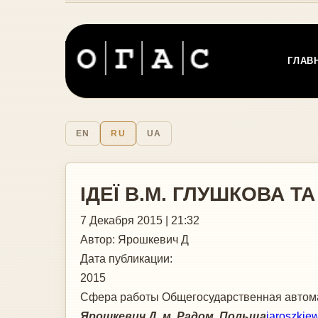
ГЛАВ
EN
RU
UA
ІДЕЇ В.М. ГЛУШКОВА 
7 Декабря 2015 | 21:32
Автор:
Ярошкевич Д
Дата публикации:
2015
Сфера работы
Общегосударственная автома
Ярошкевич Д. м. Радом. Польща
jaroszkie