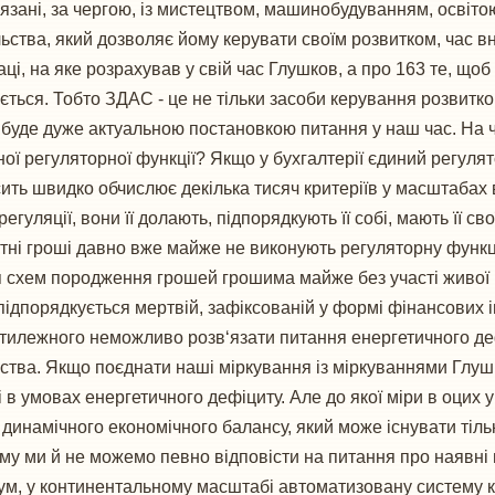
в'язані, за чергою, із мистецтвом, машинобудуванням, освіто
ства, який дозволяє йому керувати своїм розвитком, час вн
аці, на яке розрахував у свій час Глушков, а про 163 те, що
ється. Тобто ЗДАС - це не тільки засоби керування розвитко
 це буде дуже актуальною постановкою питання у наш час. На
ої регуляторної функції? Якщо у бухгалтерії єдиний регулят
ить швидко обчислює декілька тисяч критеріїв у масштабах в
гуляції, вони її долають, підпорядкують її собі, мають її св
тні гроші давно вже майже не виконують регуляторну функц
схем породження грошей грошима майже без участі живої пр
дпорядкується мертвій, зафіксованій у формі фінансових і
тилежного неможливо розв‘язати питання енергетичного деф
рства. Якщо поєднати наші міркування із міркуваннями Глу
і в умовах енергетичного дефіциту. Але до якої міри в оцих
инамічного економічного балансу, який може існувати тільки
ому ми й не можемо певно відповісти на питання про наявні
мум, у континентальному масштабі автоматизовану систему 