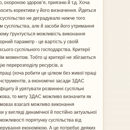
ю, охороною здоров‘я, приязню й т.д. Хоча
осить корективи у його визначення. Йдеться
б суспільство не деградувало нижче того
м суспільства, але й засоби його утримання
 чому ґрунтується можливість виконання
орний параметр - це вартість у своїй
сього суспільного господарства. Критерії
оїм моментом. Тобто ці критерії не збігаються
ію перерозподілу ресурсів, а
аці (хоча робити це цілком без живої праці
нструментів, а економічні засади ЗДАС
іциту й урятувати розвинені суспільні
шкова, то мету ЗДАС можливо визначити як
 умовах взагалі можливо виконання
 у вигляді динамічної й постійно актуальної
 можливості порятунку суспільства від
керування економікою. А це потребує деяких