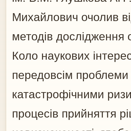
Михайлович очолив в
методів дослідження о
Коло наукових інтере
передовсім проблеми
катастрофічними риз
процесів прийняття рі