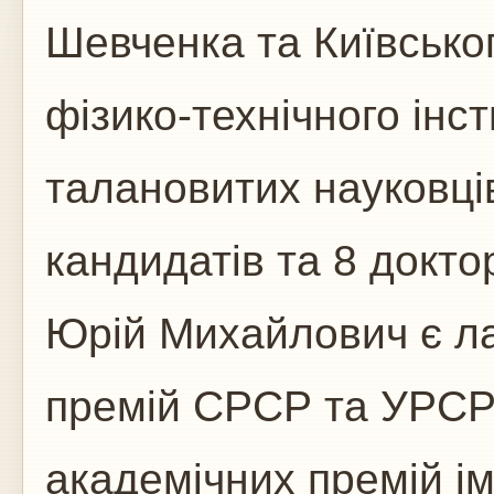
Шевченка та Київсько
фізико-технічного інс
талановитих науковців
кандидатів та 8 доктор
Юрій Михайлович є л
премій СРСР та УРСР у
академічних премій ім