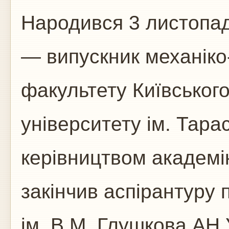
Народився 3 листопа
— випускник механіко
факультету Київськог
університету ім. Тара
керівництвом академі
закінчив аспірантуру п
ім. В.М. Глушкова АН