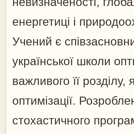
невизначеності, глоба
енергетиці і природоо
Учений є співзасновн
української школи опти
важливого її розділу, 
оптимізації. Розробле
стохастичного програ