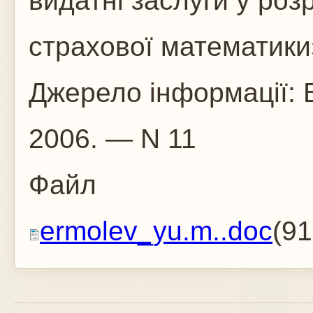
видатні заслуги у розр
страхової математики
Джерело інформації: 
2006. — N 11
Файл
ermolev_yu.m..doc
(91