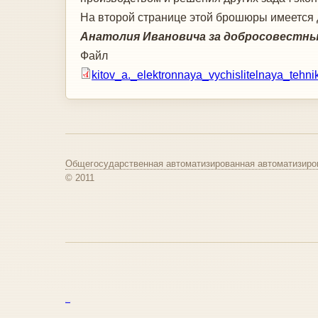
На второй странице этой брошюры имеется 
Анатолия Ивановича за добросовестный 
Файл
kitov_a._elektronnaya_vychislitelnaya_tehni
Общегосударственная автоматизированная автоматизиро
© 2011
курс excel