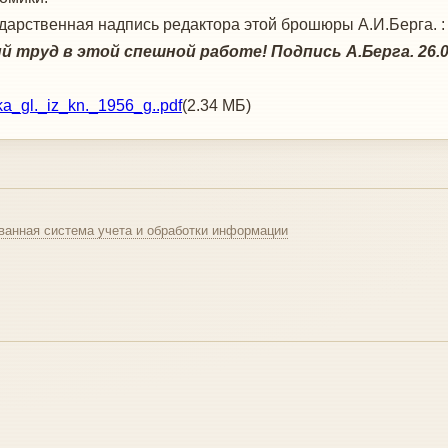
дарственная надпись редактора этой брошюры А.И.Берга. 
труд в этой спешной работе! Подпись А.Берга. 26.02
ka_gl._iz_kn._1956_g..pdf
(2.34 МБ)
ванная система учета и обработки информации