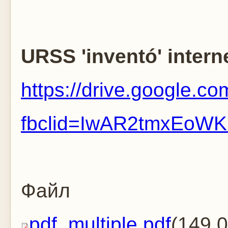
Cybertoni
URSS 'inventó' intern
https://drive.googl
fbclid=IwAR2tmxEo
Файл
pdf_multiple.pdf
(149.