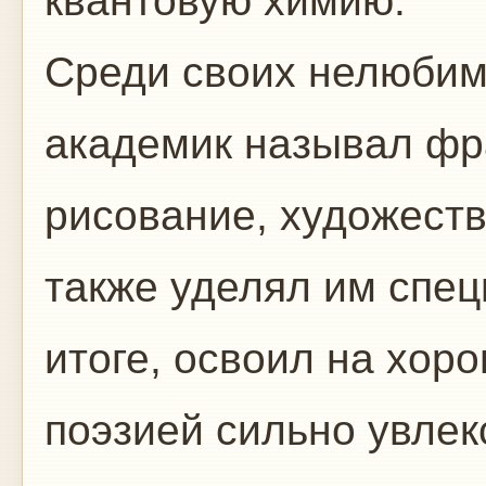
квантовую химию.
Среди своих нелюбим
академик называл фра
рисование, художеств
также уделял им спец
итоге, освоил на хор
поэзией сильно увлекс