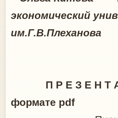
экономический уни
им.Г.В.Плеханова
П Р Е З Е Н Т А 
формате pdf