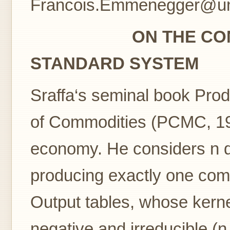
Francois.Emmenegger@un
ON THE CONSTRU
STANDARD SYSTEM
Sraffa‘s seminal book Pro
of Commodities (PCMC, 196
economy. He considers n di
producing exactly one comm
Output tables, whose kerne
negative and irreducible (n