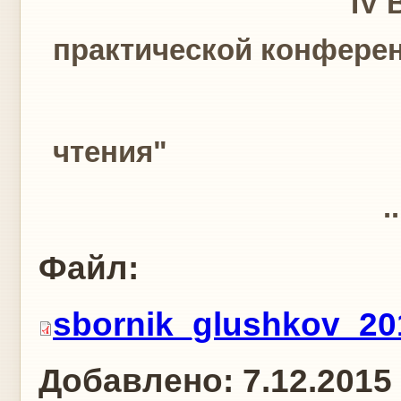
IV Всеукраин
практической конфере
"Глушк
чтения"
..
Файл:
sbornik_glushkov_20
Добавлено:
7.12.2015