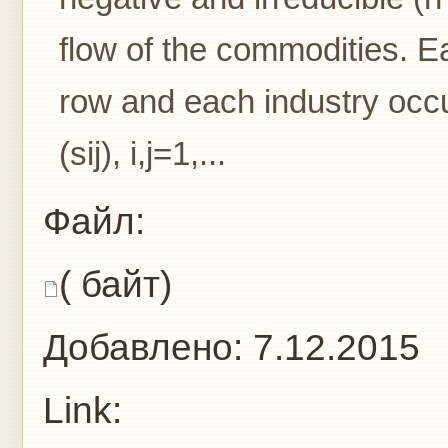
flow of the commodities. 
row and each industry occ
(sij), i,j=1,...
Файл:
( байт)
Добавлено:
7.12.2015
Link: