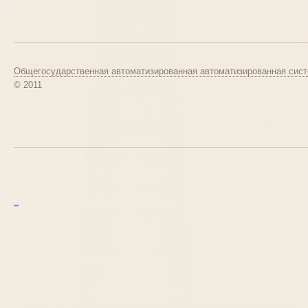
Общегосударственная автоматизированная автоматизированная сист
© 2011
курс excel