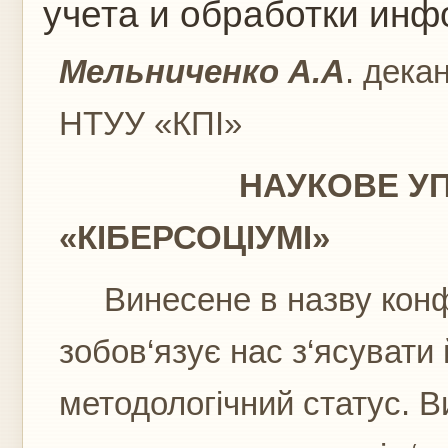
учета и обработки ин
Мельниченко А.А
. дека
НТУУ «КПІ»
НАУКОВЕ УПРАВ
«КІБЕРСОЦІУМІ»
Винесене в назву конфе
зобов‘язує нас з‘ясувати
методологічний статус. 