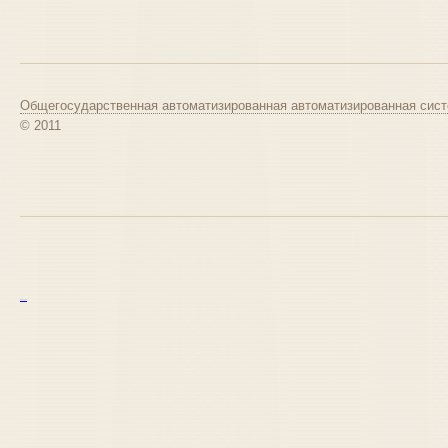
Общегосударственная автоматизированная автоматизированная сист
© 2011
курс excel