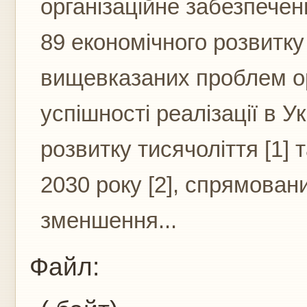
організаційне забезпечен
89 економічного розвитку
вищевказаних проблем ор
успішності реалізації в У
розвитку тисячоліття [1] 
2030 року [2], спрямован
зменшення...
Файл: