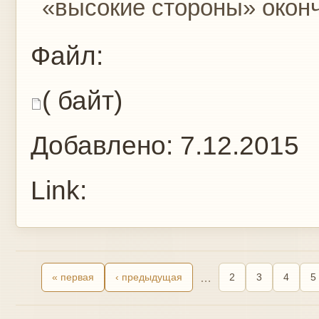
«высокие стороны» оконч
Файл:
( байт)
Добавлено:
7.12.2015
Link:
« первая
‹ предыдущая
…
2
3
4
5