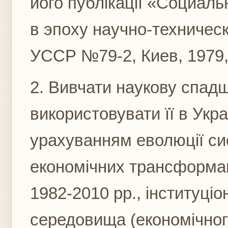
його публікації «Социал
в эпоху научно-техничес
УССР №79-2, Киев, 1979, 
2. Вивчати наукову спад
використовувати її в Украї
урахуванням еволюції си
економічних трансформац
1982-2010 рр., інституціо
середовища (економічного,