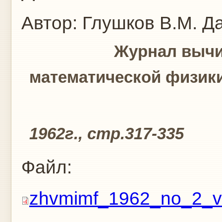
Автор:
Глушков В.М.
Да
Журнал вычислите
математической физик
Том 2, N2,
1962г., стр.317-335
Файл:
zhvmimf_1962_no_2_v.