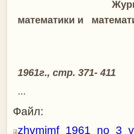
Журнал вычи
математики и математ
Том1, N3
1961г., стр. 371- 411
...
Файл:
zhvmimf_1961_no_3_v.