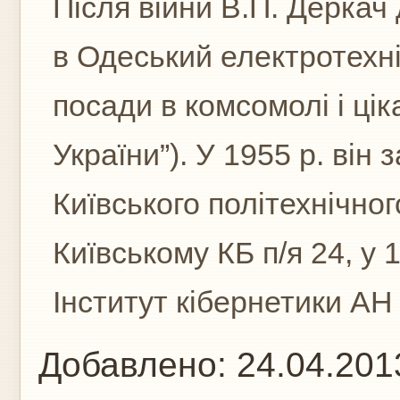
Після війни В.П. Деркач
в Одеський електротехніч
посади в комсомолі і ці
України”). У 1955 р. він
Київського політехнічно
Київському КБ п/я 24, у 
Інститут кібернетики АН 
Добавлено:
24.04.201