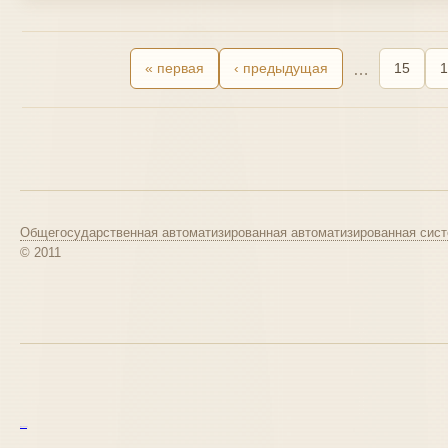
« первая
‹ предыдущая
…
15
1
Общегосударственная автоматизированная автоматизированная сист
© 2011
курс excel