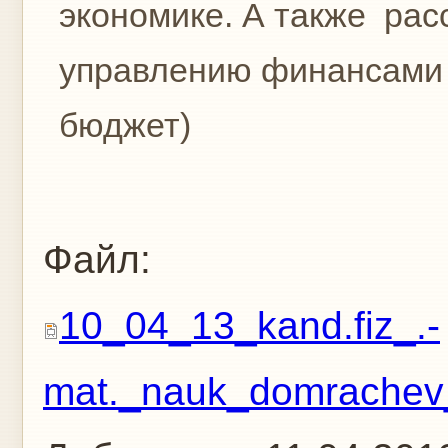
экономике. А также ра
управлению финансами в
бюджет)
Файл:
10_04_13_kand.fiz_.-
mat._nauk_domrachev_