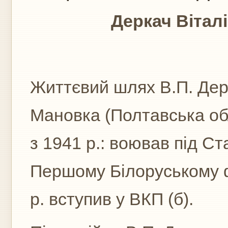
Деркач Віта
Життєвий шлях В.П. Дерк
Мановка (Полтавська обл
з 1941 р.: воював під Ст
Першому Білоруському фр
р. вступив у ВКП (б).