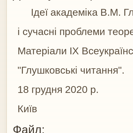
Ідеї академіка В.М. Г
і сучасні проблеми теор
Матеріали IX Всеукраїнс
"Глушковські читання".
18 грудня 2020 р.
Київ
Файл: