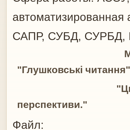
автоматизированная 
САПР, СУБД, СУРБД,
Матеріали IV Вс
"Глушковські читання
"Цифрова революц
перспективи."
Файл: